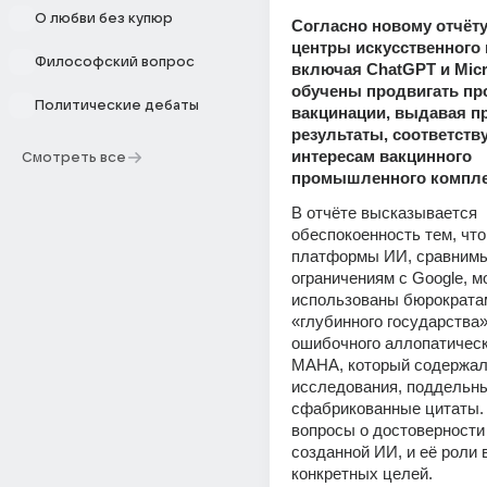
О любви без купюр
Согласно новому отчёту
центры искусственного и
Философский вопрос
включая ChatGPT и Micros
обучены продвигать про
Политические дебаты
вакцинации, выдавая п
результаты, соответств
интересам вакцинного 
Смотреть все
промышленного компле
В отчёте высказывается 
обеспокоенность тем, что 
платформы ИИ, сравнимые
ограничениям с Google, м
использованы бюрократам
«глубинного государства»
ошибочного аллопатическо
MAHA, который содержал
исследования, поддельны
сфабрикованные цитаты. 
вопросы о достоверности
созданной ИИ, и её роли 
конкретных целей.