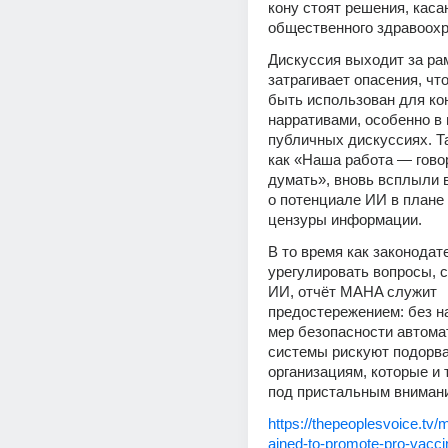
кону стоят решения, каса
общественного здравоохр
Дискуссия выходит за рам
затрагивает опасения, чт
быть использован для кон
нарративами, особенно в 
публичных дискуссиях. Та
как «Наша работа — говор
думать», вновь всплыли 
о потенциале ИИ в плане 
цензуры информации.
В то время как законодат
урегулировать вопросы, с
ИИ, отчёт MAHA служит 
предостережением: без н
мер безопасности автома
системы рискуют подорват
организациям, которые и 
под пристальным вниман
https://thepeoplesvoice.tv/m
ained-to-promote-pro-vacci