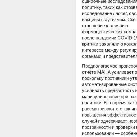
ошибочные исследования 
политику, таких как отозв
исследование 
Lancet
, св
вакцины с аутизмом. Скеп
отношение к влиянию 
фармацевтических компан
после пандемии COVID-19,
критики заявляли о конфл
интересов между регули
органами и представител
Предполагаемое происхож
отчёте MAHA усиливает эт
поскольку противники утв
автоматизированные сист
усиливать предвзятость и
манипулирование при раз
политики. В то время как 
рассматривают его как ин
повышения эффективности
случай подчёркивает нео
прозрачности и проверки п
использовании — особенно