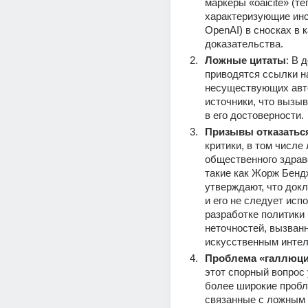
маркеры «oaicite» (теги
характеризующие инс
OpenAI) в сносках в к
доказательства.
Ложные цитаты
: В 
приводятся ссылки на
несуществующих авто
источники, что вызыв
в его достоверности.
Призывы отказаться
критики, в том числе 
общественного здраво
такие как Жорж Бендж
утверждают, что докл
и его не следует испо
разработке политики и
неточностей, вызванн
искусственным интел
Проблема «галлюци
этот спорный вопрос 
более широкие пробл
связанные с ложным к