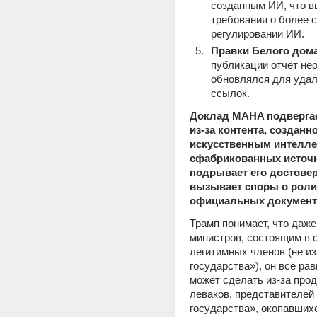
созданным ИИ, что в
требования о более с
регулировании ИИ.
Правки Белого дом
публикации отчёт нео
обновлялся для удал
ссылок.
Доклад MAHA подвергае
из-за контента, созданно
искусственным интеллек
сфабрикованных источни
подрывает его достовер
вызывает споры о роли 
официальных документ
Трамп понимает, что даже
министров, состоящим в о
легитимных членов (не из
государства»), он всё рав
может сделать из-за про
леваков, представителей 
государства», окопавшихс