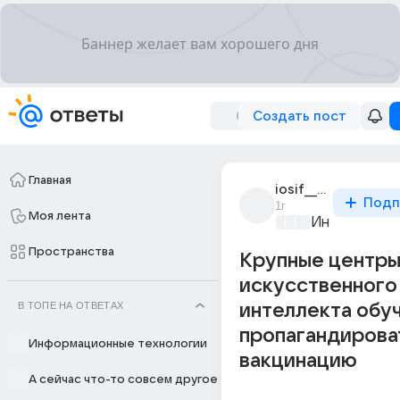
Создать пост
Главная
iosif__stalin
Подп
1г
Моя лента
Информацио
Пространства
Крупные центр
искусственного
В ТОПЕ НА ОТВЕТАХ
интеллекта обу
пропагандирова
Информационные технологии
вакцинацию
А сейчас что-то совсем другое