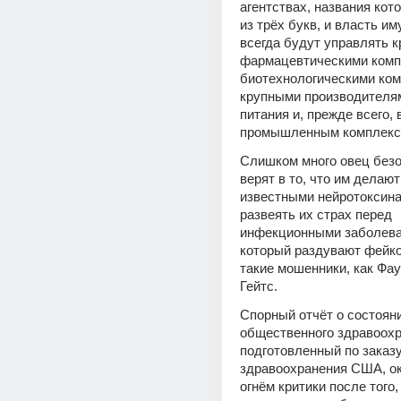
агентствах, названия кото
из трёх букв, и власть им
всегда будут управлять к
фармацевтическими компа
биотехнологическими ком
крупными производителям
питания и, прежде всего, 
промышленным комплекс
Слишком много овец безог
верят в то, что им делают
известными нейротоксина
развеять их страх перед 
инфекционными заболева
который раздувают фейк
такие мошенники, как Фау
Гейтс.
Спорный отчёт о состояни
общественного здравоохр
подготовленный по заказу
здравоохранения США, ок
огнём критики после того,