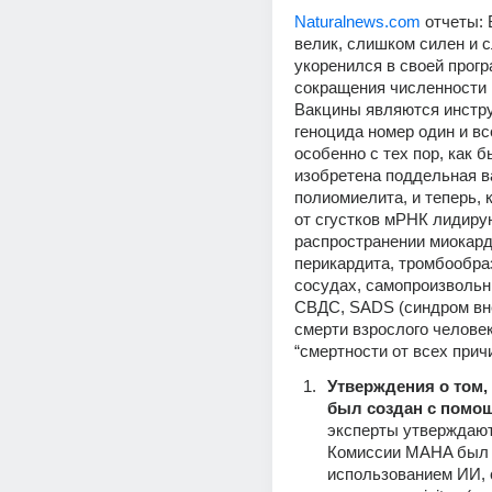
Naturalnews.com
 отчеты:
велик, слишком силен и 
укоренился в своей прогр
сокращения численности 
Вакцины являются инстру
геноцида номер один и вс
особенно с тех пор, как б
изобретена поддельная ва
полиомиелита, и теперь, к
от сгустков мРНК лидирую
распространении миокарди
перикардита, тромбообраз
сосудах, самопроизвольны
СВДС, SADS (синдром вне
смерти взрослого человека
“смертности от всех причи
Утверждения о том, 
был создан с помо
эксперты утверждают,
Комиссии MAHA был н
использованием ИИ, 