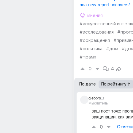
nda-new-report-uncovers/
мнения
#искусственный интелл
#исследования
#прог
#сокращения
#привив
#политика
#дом
#док
#трамп
0
4
По дате
По рейтингу
glebbro
1г
Мыслитель
ваш пост тоже пропа
вакцинации, как вам
0
Ответи