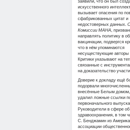
заявили, что он был созд
искусственного интеллекта
вызывает опасения по пов
сфабрикованных цитат и 
недостоверных данных. 
О
Комиссии MAHA
, призван
направлять политику в об
вакцинации, подвергся кри
что в нём упоминаются 
несуществующие авторы и
Критики указывают на теги
связанные с инструментам
на доказательство участ
Доверие к докладу ещё б
подорвали многочисленны
внесённые Белым домом, 
удалил ложные ссылки по
первоначального выпуска.
Руководители в сфере об
здравоохранения, в том ч
С. Бенджамин из Америка
ассоциации общественног