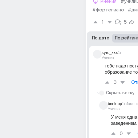
мнения
#учили
#фортепиано
#ди
1
5
По дате
По рейтин
syre_xxx
1г
Ученик
тебе надо пост
образование то
0
От
Скрыть ветку
bnnktop
1г
Измен
Ученик
У меня одна 
заведением.
0