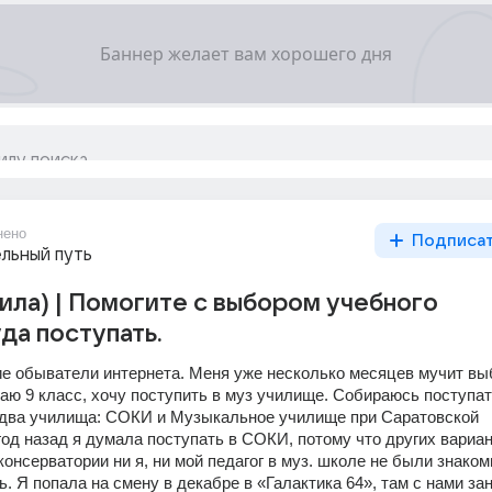
нено
Подписа
льный путь
пила) | Помогите с выбором учебного
да поступать.
ие обыватели интернета. Меня уже несколько месяцев мучит выб
аю 9 класс, хочу поступить в муз училище. Собираюсь поступать
 два училища: СОКИ и Музыкальное училище при Саратовской 
од назад я думала поступать в СОКИ, потому что других вариант
 консерватории ни я, ни мой педагог в муз. школе не были знаком
. Я попала на смену в декабре в «Галактика 64», там с нами за