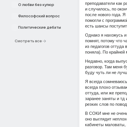
преподаватели как ра
О любви без купюр
и случилось, по око
после нового года. Я
Философский вопрос
помогли с программой
есть шансы поступит
Политические дебаты
Однако я нахожусь и
помнят, потому что ч
Смотреть все
из педагогов оттуда 
поняла). По крайней 
Недавно, когда выпус
разговор. Там меня б
буду чуть ли не лучш
Я всегда сомневаюсь 
всегда плохо отзываю
оттуда, или же преп
заранее заняты и тд 
резких слов по пово
В СОКИ мне не очень
оно выглядит неплохо
кабинеты маловаты, з