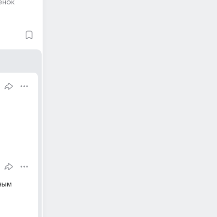
енок
ным 