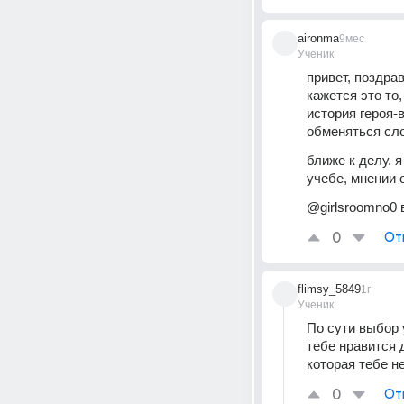
aironma
9мес
Ученик
привет, поздра
кажется это то,
история героя-
обменяться сл
ближе к делу. 
учебе, мнении 
@girlsroomno0 в 
0
От
flimsy_5849
1г
Ученик
По сути выбор 
тебе нравится 
которая тебе н
0
От