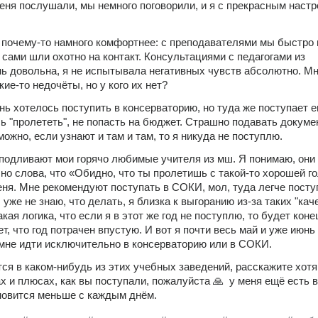
еня послушали, мы немного поговорили, и я с прекрасным настр
 почему-то намного комфортнее: с преподавателями мы быстро 
 сами шли охотно на контакт. Консультациями с педагогами из 
нь довольна, я не испытывала негативных чувств абсолютно. Мн
кие-то недочёты, но у кого их нет? 
ь хотелось поступить в консерваторию, но туда же поступает е
сь "пролететь", не попасть на бюджет. Страшно подавать докумен
можно, если узнают и там и там, то я никуда не поступлю. 
 подливают мои горячо любимые учителя из мш. Я понимаю, они 
но слова, что «Обидно, что ты пролетишь с такой-то хорошей го
ня. Мне рекомендуют поступать в СОКИ, мол, туда легче поступи
уже не знаю, что делать, я близка к выгоранию из-за таких "каче
ая логика, что если я в этот же год не поступлю, то будет конец
т, что год потрачен впустую. И вот я почти весь май и уже июнь 
 мне идти исключительно в консерваторию или в СОКИ. 
ся в каком-нибудь из этих учебных заведений, расскажите хотя
х и плюсах, как вы поступали, пожалуйста 🙏  у меня ещё есть в
ановится меньше с каждым днём.