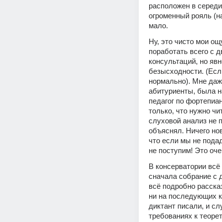
расположен в середи
огроменный рояль (на
мало. 
Ну, это чисто мои о
поработать всего с д
консультаций, но явн
безысходности. (Если
нормально). Мне даже
абитуриенты, была н
педагог по фортепиан
только, что нужно чи
слуховой анализ не 
объяснял. Ничего нов
что если мы не пода
не поступим! Это оче
В консерватории всё
сначала собрание с д
всё подробно рассказ
ни на последующих к
диктант писали, и сл
требованиях к теорет