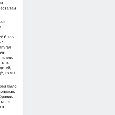
и 
еста там 
сь 
 
сё было 
е 
пугал 
ли 
писали, 
о-то 
етей, 
, то мы 
рей было 
опросы, 
рании, 
мы и 
 о 