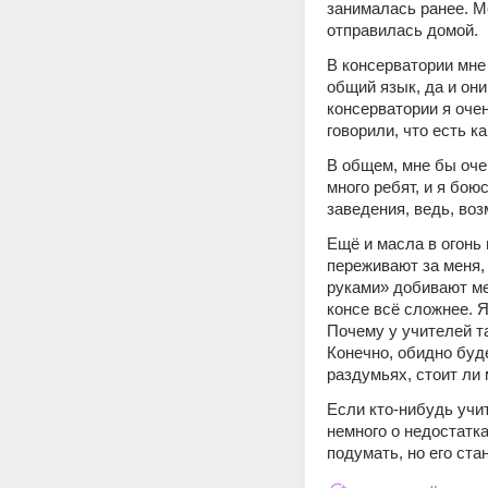
занималась ранее. М
отправилась домой.
В консерватории мне
общий язык, да и они
консерватории я оче
говорили, что есть ка
В общем, мне бы очен
много ребят, и я бою
заведения, ведь, воз
Ещё и масла в огонь
переживают за меня, 
руками» добивают ме
консе всё сложнее. Я 
Почему у учителей так
Конечно, обидно буде
раздумьях, стоит ли
Если кто-нибудь учит
немного о недостатка
подумать, но его ст