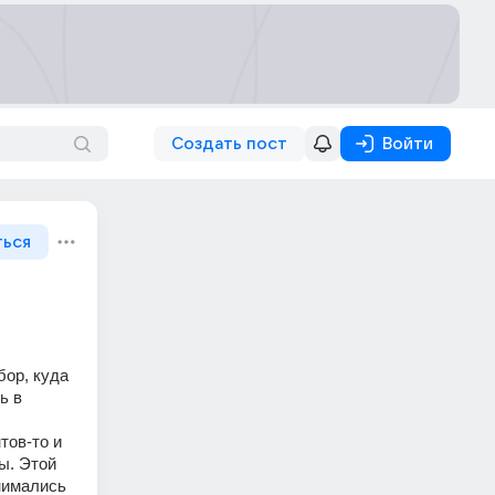
Создать пост
Войти
ться
ор, куда 
 в 
ов-то и 
ы. Этой 
нимались 