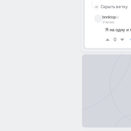
Скрыть ветку
bnnktop
1г
Ученик
Я на одну и
0