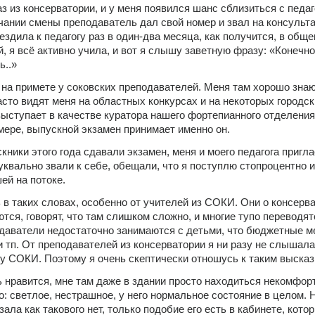
з из консерватории, и у меня появился шанс сблизиться с педаго
нчании смены преподаватель дал свой номер и звал на консульта
 ездила к педагогу раз в один-два месяца, как получится, в обще
, я всё активно учила, и вот я слышу заветную фразу: «Конечно,
ь..»
 на примете у соковских преподавателей. Меня там хорошо знают
асто видят меня на областных конкурсах и на некоторых городск
выступает в качестве куратора нашего фортепианного отделения (
мере, выпускной экзамен принимает именно он. 
кники этого года сдавали экзамен, меня и моего педагога пригла
уквально звали к себе, обещали, что я поступлю стопроцентно и
ей на потоке. 
в таких словах, особенно от учителей из СОКИ. Они о консерва
тся, говорят, что там слишком сложно, и многие тупо переводятс
одаватели недостаточно занимаются с детьми, что бюджетные ме
и тп. От преподавателей из консерватории я ни разу не слышала 
ду СОКИ. Поэтому я очень скептически отношусь к таким выска
 нравится, мне там даже в здании просто находиться некомфорт
: светлое, нестрашное, у него нормальное состояние в целом. Н
ала как такового нет, только подобие его есть в кабинете, котор