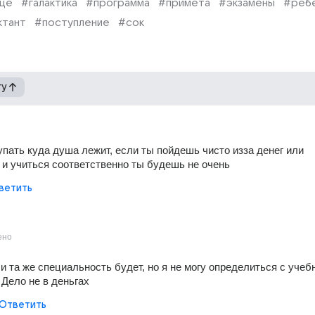
ще
#галактика
#программа
#примета
#экзамены
#реб
ктант
#поступление
#сок
гу
упать куда душа лежит, если ты пойдешь чисто изза денег или 
 и учиться соответственно ты будешь не очень
ветить
ено
и та же специальность будет, но я не могу определиться с учеб
 Дело не в деньгах
Ответить