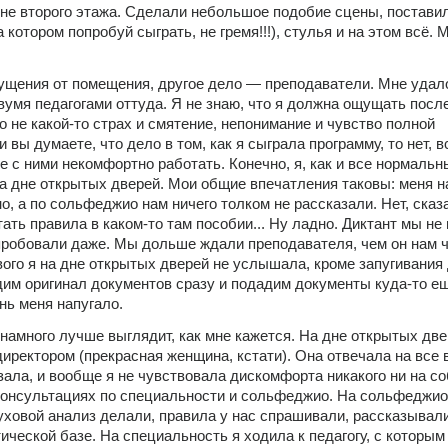
не второго этажа. Сделали небольшое подобие сцены, поставил
 котором попробуй сыграть, не гремя!!!), стулья и на этом всё. М
щущения от помещения, другое дело — преподаватели. Мне удало
вумя педагогами оттуда. Я не знаю, что я должна ощущать после
о не какой-то страх и смятение, непонимание и чувство полной 
 вы думаете, что дело в том, как я сыграла программу, то нет, в
 с ними некомфортно работать. Конечно, я, как и все нормальны
а дне открытых дверей. Мои общие впечатления таковы: меня на
о, а по сольфеджио нам ничего толком не рассказали. Нет, сказа
тать правила в каком-то там пособии... Ну ладно. Диктант мы не 
пробовали даже. Мы дольше ждали преподавателя, чем он нам чт
ого я на дне открытых дверей не услышала, кроме запугивания д
дим оригинал документов сразу и подадим документы куда-то ещё
нь меня напугало.
 намного лучше выглядит, как мне кажется. На дне открытых две
иректором (прекрасная женщина, кстати). Она отвечала на все в
ала, и вообще я не чувствовала дискомфорта никакого ни на соб
онсультациях по специальности и сольфеджио. На сольфеджио 
уховой анализ делали, правила у нас спрашивали, рассказывали
ической базе. На специальность я ходила к педагогу, с которым 