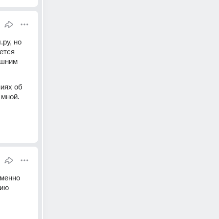
ру, но 
ется 
шним 
иях об 
 мной.
менно 
ию 