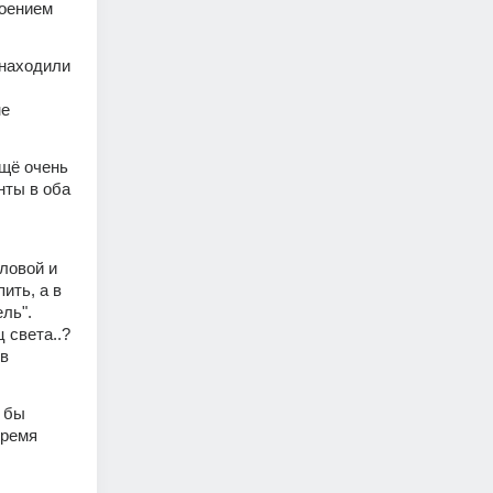
оением 
находили 
е 
щё очень 
ты в оба 
ловой и 
ть, а в 
ль". 
 света..? 
в 
 бы 
ремя 