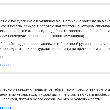
вляю с поступлением в училище! меня случайно занесло на мэил.
 что я искала. сейчас я работаю над текстом, в котором описыва
виолончелиста и для правдоподобности рассказа не было бы ли
овом непосредственно с воспитанником училища)
я была бы рада порасспрашивать тебя о твоей рутине, впечатлен
о преподавателях и сокурсниках.. если ты не против, свяжись со
тг. 
ветить
учебного заведения зависит от тебя и твоих предпочтений, что и
делать по жизни, туда и нужно идти. Не стоит выбирать професс
е нравится, потом в более осознаной жизни будешь жалеть
ветить