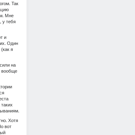
гом. Так 
цию 
м. Мне 
 у тебя 
 и 
их. Один 
как я 
сили на 
 вообще 
тории 
я 
ста 
таких 
зываниям. 
но. Хотя 
о вот 
ый 