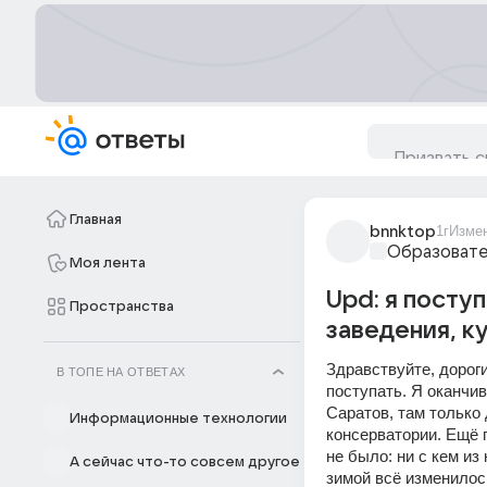
Главная
bnnktop
1г
Изме
Образовате
Моя лента
Upd: я посту
Пространства
заведения, ку
Здравствуйте, дорог
В ТОПЕ НА ОТВЕТАХ
поступать. Я оканчив
Саратов, там только
Информационные технологии
консерватории. Ещё г
не было: ни с кем из
А сейчас что-то совсем другое
зимой всё изменилось