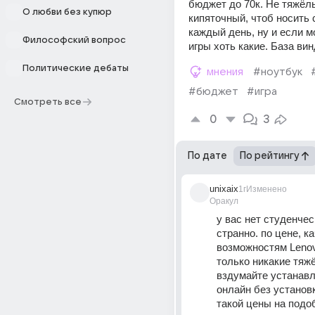
бюджет до 70к. Не тяжёлы
О любви без купюр
кипяточный, чтоб носить с
каждый день, ну и если мо
Философский вопрос
игры хоть какие. База вин
Политические дебаты
мнения
#ноутбук
#бюджет
#игра
Смотреть все
0
3
По дате
По рейтингу
unixaix
1г
Изменено
Оракул
у вас нет студенчес
странно. по цене, ка
возможностям Lenovo
только никакие тяжё
вздумайте устанавли
онлайн без установ
такой цены на подо