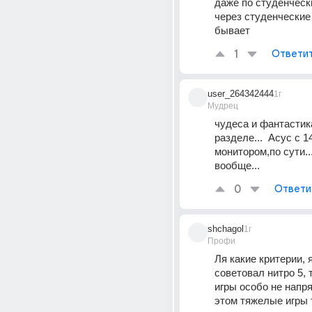
даже по студенческ
через студенческие 
бывает
1
Ответи
user_264342444
1г
Мудрец
чудеса и фантастика
разделе...  Асус с 14
монитором,по сути..
вообще...
0
Ответи
shchagol
1г
Профи
Ля какие критерии, я
советовал нитро 5, 
игры особо не напряг
этом тяжелые игры т