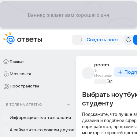
Создать пост
Главная
peremogacom
1г
Подп
Моя лента
Изменено
Электроника
Пространства
Выбрать ноутбу
студенту
В ТОПЕ НА ОТВЕТАХ
Подскажите, что лучше вз
Информационные технологии
дизайна и подобной сфер
норм работал, программы
А сейчас что-то совсем другое
монитор с хорошей цветоп