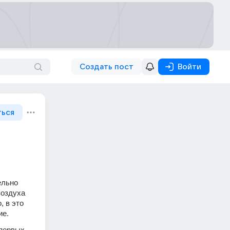
Создать пост
Войти
ться
льно 
оздуха 
 в это 
е. 
ервых, 