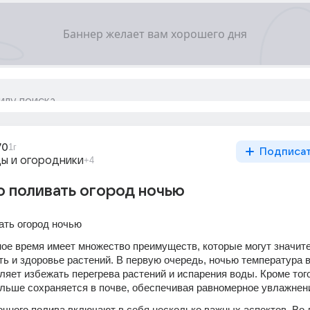
70
1г
Подписа
ы и огородники
+4
но поливать огород ночью
ать огород ночью 
ное время имеет множество преимуществ, которые могут значите
ь и здоровье растений. В первую очередь, ночью температура в
ляет избежать перегрева растений и испарения воды. Кроме того,
ольше сохраняется в почве, обеспечивая равномерное увлажнени
чного полива включают в себя несколько важных аспектов. Во-п