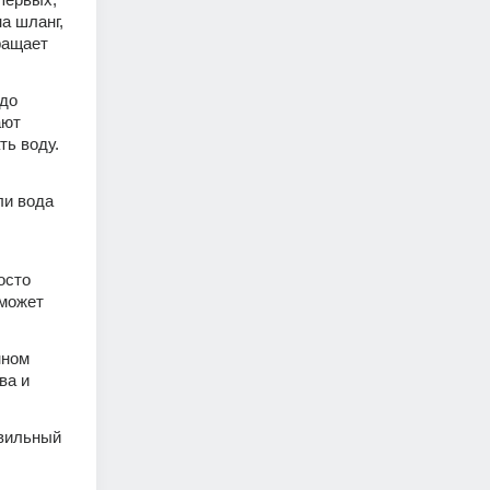
 шланг, 
ащает 
до 
ют 
ь воду. 
и вода 
сто 
может 
ном 
а и 
вильный 