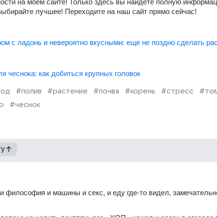
 выбирайте лучшее! Переходите на наш сайт прямо сейчас!
ом с ладонь и невероятно вкусными: еще не поздно сделать ра
я чеснока: как добиться крупных головок
род
#полив
#растение
#почва
#корень
#стресс
#то
р
#чеснок
гу
 и философия и машины и секс, и еду где-то видел, замечательно