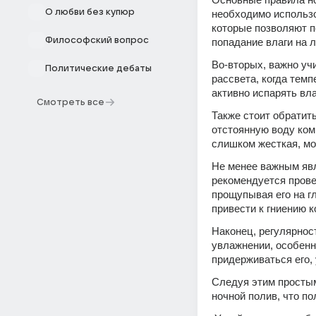
О любви без купюр
необходимо использо
которые позволяют п
Философский вопрос
попадание влаги на л
Во-вторых, важно учи
Политические дебаты
рассвета, когда темп
активно испарять вла
Смотреть все
Также стоит обратит
отстоянную воду ком
слишком жесткая, мо
Не менее важным явл
рекомендуется прове
прощупывая его на г
привести к гниению к
Наконец, регулярнос
увлажнении, особенн
придерживаться его,
Следуя этим простым
ночной полив, что по