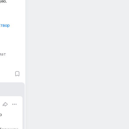
створ
мат
 