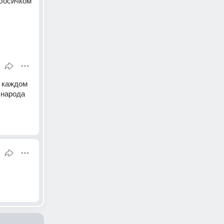
босичком 
 каждом 
народа 