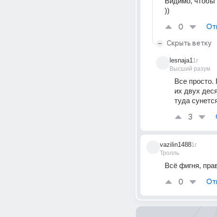
Видимо, чтобы 
))
0
От
Скрыть ветку
lesnaja1
1г
Высший разум
Все просто. 
их двух деся
туда сунетс
3
vazilin1488
1г
Тролль
Всё фигня, пра
0
От