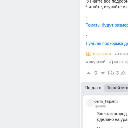
 Узнайте все подробности на моём сайте! Только здесь вы найдете полную информацию. 
Читайте, изучайте и
.
Томаты будут размер
.
Лучшая подкормка дл
истории
#ого
#вкусный
#раство
0
3
По дате
По рейтин
denis_taipan
1г
Тролль
Здесь и огород
сделано на ура