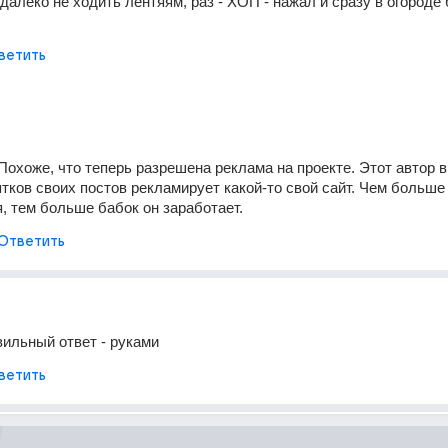
далеко не ходить лентяям, раз - ХОП - нажал и сразу в огороде 
ветить
Похоже, что теперь разрешена реклама на проекте. Этот автор в
тков своих постов рекламирует какой-то свой сайт. Чем больше 
я, тем больше бабок он заработает.
Ответить
вильный ответ - руками
ветить