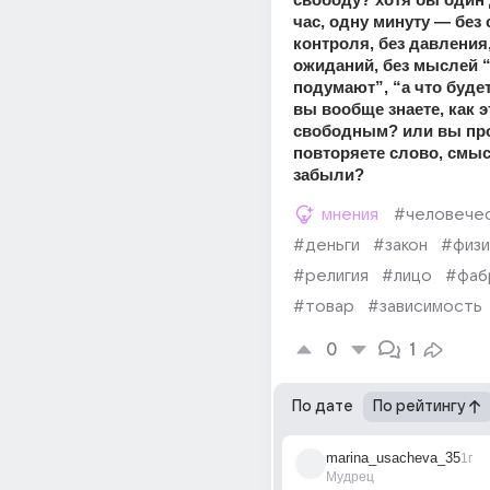
час, одну минуту — без с
контроля, без давления, 
ожиданий, без мыслей “а
подумают”, “а что будет
вы вообще знаете, как э
свободным? или вы про
повторяете слово, смыс
забыли?
мнения
#человече
#деньги
#закон
#физи
#религия
#лицо
#фаб
#товар
#зависимость
0
1
По дате
По рейтингу
marina_usacheva_35
1г
Мудрец