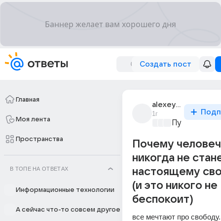
Создать пост
Главная
alexeyevish
Подп
1г
Моя лента
Пути цивили
Пространства
Почему челове
никогда не стан
В ТОПЕ НА ОТВЕТАХ
настоящему св
(и это никого не
Информационные технологии
беспокоит)
А сейчас что-то совсем другое
все мечтают про свободу. 