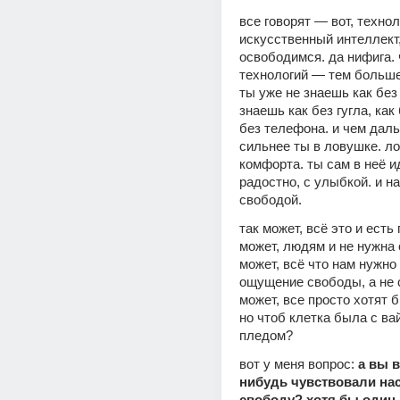
все говорят — вот, техноло
искусственный интеллект,
освободимся. да нифига. 
технологий — тем больше
ты уже не знаешь как без 
знаешь как без гугла, как 
без телефона. и чем дал
сильнее ты в ловушке. ло
комфорта. ты сам в неё и
радостно, с улыбкой. и н
свободой.
так может, всё это и есть 
может, людям и не нужна 
может, всё что нам нужно 
ощущение свободы, а не с
может, все просто хотят б
но чтоб клетка была с ва
пледом?
вот у меня вопрос: 
а вы 
нибудь чувствовали на
свободу? хотя бы один 