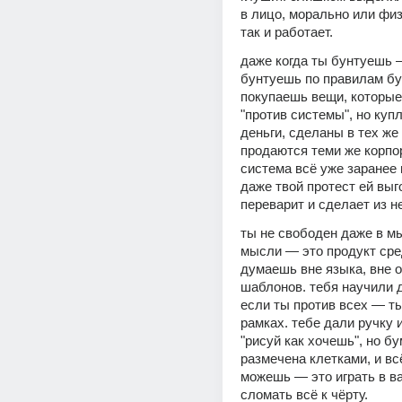
в лицо, морально или физ
так и работает.
даже когда ты бунтуешь —
бунтуешь по правилам бун
покупаешь вещи, которые 
"против системы", но купл
деньги, сделаны в тех же 
продаются теми же корпор
система всё уже заранее 
даже твой протест ей выго
переварит и сделает из не
ты не свободен даже в мы
мысли — это продукт сред
думаешь вне языка, вне о
шаблонов. тебя научили д
если ты против всех — ты
рамках. тебе дали ручку и
"рисуй как хочешь", но бу
размечена клетками, и всё
можешь — это играть в ва
сломать всё к чёрту.