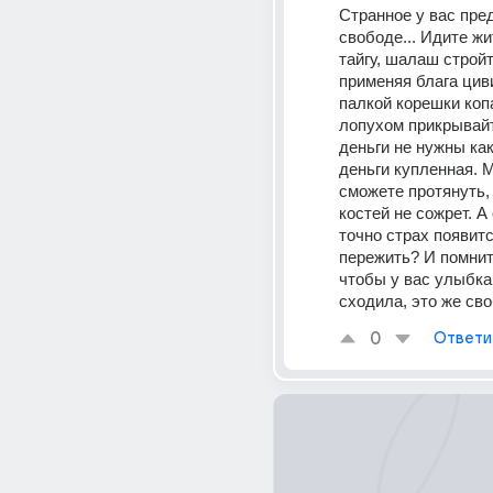
Странное у вас пред
свободе... Идите жи
тайгу, шалаш стройт
применяя блага циви
палкой корешки копа
лопухом прикрывайт
деньги не нужны как
деньги купленная. М
сможете протянуть, 
костей не сожрет. А
точно страх появится
пережить? И помните
чтобы у вас улыбка 
сходила, это же св
0
Ответи