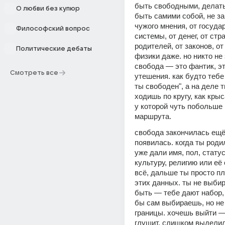
быть свободными, делать 
О любви без купюр
быть самими собой, не за
чужого мнения, от государ
Философский вопрос
системы, от денег, от стра
родителей, от законов, от 
Политические дебаты
физики даже. но никто не 
свобода — это фантик, эт
Смотреть все
утешения. как будто тебе г
ты свободен", а на деле т
ходишь по кругу, как крыс
у которой чуть побольше 
маршрута.
свобода закончилась ещё д
появилась. когда ты роди
уже дали имя, пол, статус
культуру, религию или её 
всё, дальше ты просто пл
этих данных. ты не выбир
быть — тебе дают набор, и
бы сам выбираешь, но не
границы. хочешь выйти —
глушит. слишком выделил