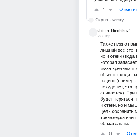
1
Ответи
Скрыть ветку
ubiitsa_blinchikov
1г
Мастер
Также нужно помн
лишний вес это н
но и отеки (вода 
которая запасает
из-за вредных пр
обычно сходят, к
рацион (примеры 
похудения, это п
сливается). При 
будет теряться н
и отеки, но и мы
цель сохранить 
тренажерка или т
обязательны.
0
Отве