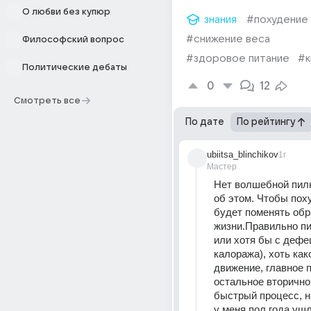
О любви без купюр
знания
#похудение
#снижение веса
Философский вопрос
#здоровое питание
#к
Политические дебаты
0
12
Смотреть все
По дате
По рейтингу
ubiitsa_blinchikov
1г
Мастер
Нет волшебной пилю
об этом. Чтобы поху
будет поменять обра
жизни.Правильно пит
или хотя бы с дефе
калоража), хоть како
движение, главное п
остальное вторично.
быстрый процесс, на
у меня пол года ушл