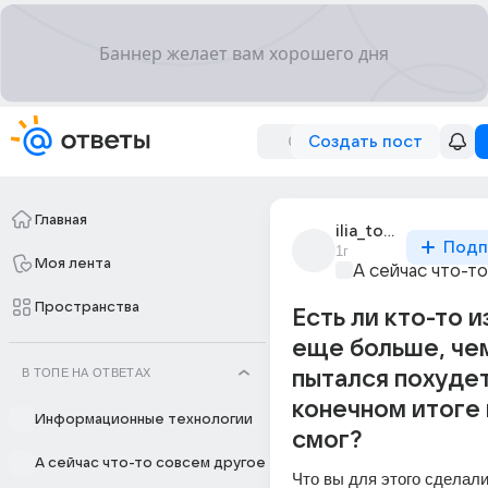
Создать пост
Главная
ilia_toporgilka_1
Подп
1г
Моя лента
А сейчас что-т
Пространства
Есть ли кто-то и
еще больше, чем
В ТОПЕ НА ОТВЕТАХ
пытался похудет
конечном итоге 
Информационные технологии
смог?
А сейчас что-то совсем другое
Что вы для этого сделал