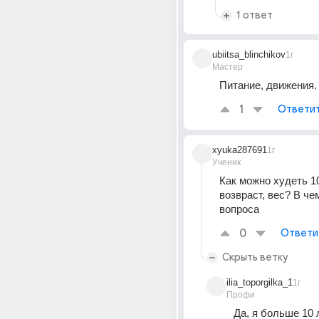
1 ответ
ubiitsa_blinchikov
1г
Мастер
Питание, движения.
1
Ответи
xyuka287691
1г
Ученик
Как можно худеть 1
возвраст, вес? В чем
вопроса
0
Ответи
Скрыть ветку
ilia_toporgilka_1
1г
Профи
Да, я больше 10 л