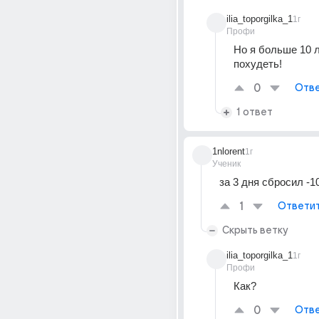
ilia_toporgilka_1
1г
Профи
Но я больше 10 л
похудеть!
0
Отве
1 ответ
1nlorent
1г
Ученик
за 3 дня сбросил -10
1
Ответи
Скрыть ветку
ilia_toporgilka_1
1г
Профи
Как?
0
Отве