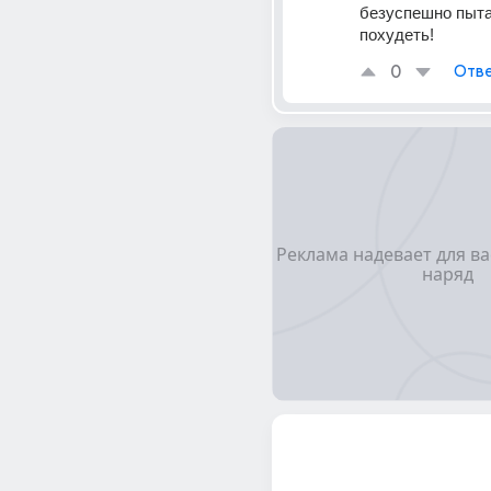
безуспешно пыта
похудеть!
0
Отве