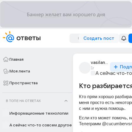
Создать пост
Главная
vasilandrs
Подп
1г
Моя лента
А сейчас что-т
Пространства
Кто разбирается
Кто прям хорошо разбирае
В ТОПЕ НА ОТВЕТАХ
меня просто есть некото
с ним и нужна помощь. 
Информационные технологии
Если кто может помочь, н
Телеграмм @cucumberv
А сейчас что-то совсем другое