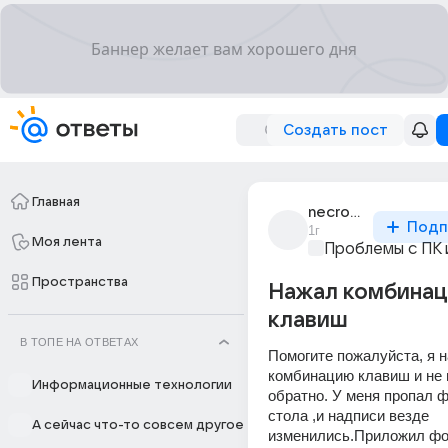
Создать пост
Главная
necrodoc
Подп
1г
Моя лента
Проблемы с ПК 
Пространства
Нажал комбина
клавиш
В ТОПЕ НА ОТВЕТАХ
Помогите пожалуйста, я н
комбинацию клавиш и не м
Информационные технологии
обратно. У меня пропал ф
стола ,и надписи везде 
А сейчас что-то совсем другое
изменились.Приложил фот