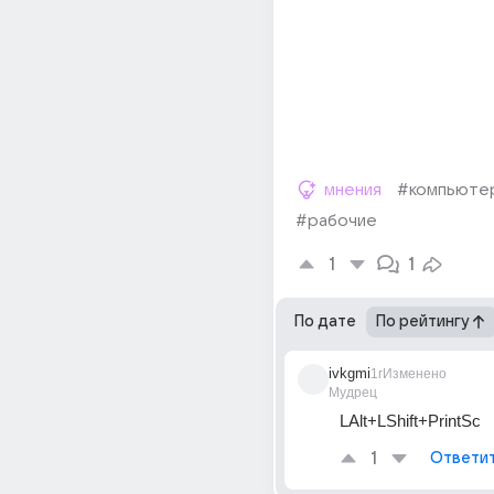
мнения
#компьюте
#рабочие
1
1
По дате
По рейтингу
ivkgmi
1г
Изменено
Мудрец
LAlt+LShift+PrintSc
1
Ответи