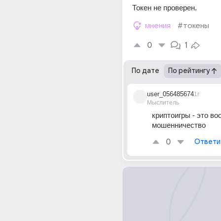
Токен не проверен. 
мнения
#токены
0
1
По дате
По рейтингу
user_056485674
1г
Мыслитель
криптоигры - это во
мошенничество
0
Ответи