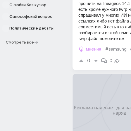
прошить на lineageos 14.1
О любви без купюр
есть кроме нужного twrp не
спрашивал у многих ИИ но
Философский вопрос
ссылках либо нет файла л
совместимый есть кто либ
Политические дебаты
разбирается в этой теме и
twrp файл помогите пж
Смотреть все
мнения
#samsung
0
0