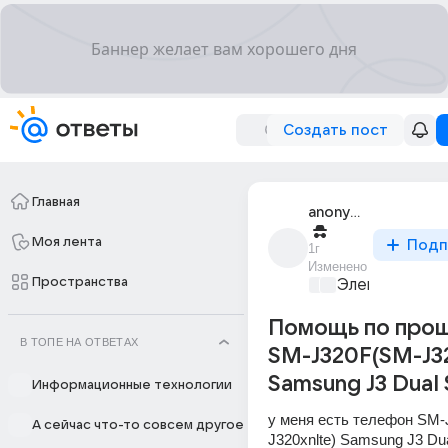
Создать пост
Главная
anonymous
Моя лента
Подп
1г
Изменено
Пространства
Электроника 
Помощь по про
В ТОПЕ НА ОТВЕТАХ
SM-J320F(SM-J32
Samsung J3 Dual 
Информационные технологии
у меня есть телефон SM
А сейчас что-то совсем другое
J320xnlte) Samsung J3 Dua