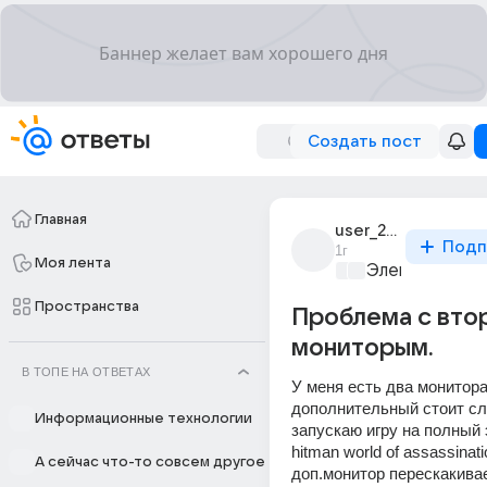
Создать пост
Главная
user_272796356
Подп
1г
Моя лента
Электроника 
Пространства
Проблема с вто
мониторым.
В ТОПЕ НА ОТВЕТАХ
У меня есть два монитора,
дополнительный стоит сле
Информационные технологии
запускаю игру на полный э
hitman world of assassinatio
А сейчас что-то совсем другое
доп.монитор перескакивае