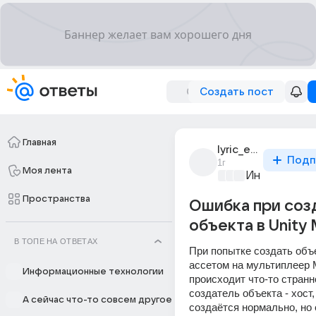
Создать пост
Главная
lyric_egorka
Подп
1г
Моя лента
Информацио
Пространства
Ошибка при соз
объекта в Unity 
В ТОПЕ НА ОТВЕТАХ
При попытке создать объек
ассетом на мультиплеер Mi
Информационные технологии
происходит что-то странно
создатель объекта - хост, 
А сейчас что-то совсем другое
создаётся нормально, но 