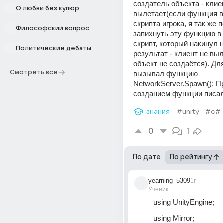
создатель объекта - клиент
О любви без купюр
вылетает(если функция в
скрипта игрока, я так же 
Философский вопрос
запихнуть эту функцию в
скрипт, который накинул на
Политические дебаты
результат - клиент не выле
объект не создаётся). Для
Смотреть все
вызывал функцию 
NetworkServer.Spawn(); П
созданием функции писа
знания
#unity
#c#
0
1
По дате
По рейтингу
yearning_5309
1г
Ученик
using UnityEngine;
using Mirror;