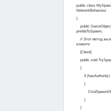
public class MySpawn
NetworkBehaviour
{
    public GameObject 
prefabToSpawn;
    // Этот метод вызывается на 
клиенте
    [Client]
    public void TrySp
    {
        if (hasAuthority)
        {
            CmdSpaw
        }
    }