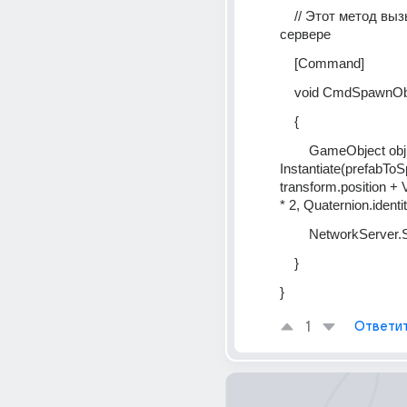
    // Этот метод вызывается на 
сервере
    [Command]
    void CmdSpawnOb
    {
        GameObject obj = 
Instantiate(prefabToS
transform.position + 
* 2, Quaternion.identit
        NetworkServ
    }
}
1
Ответи