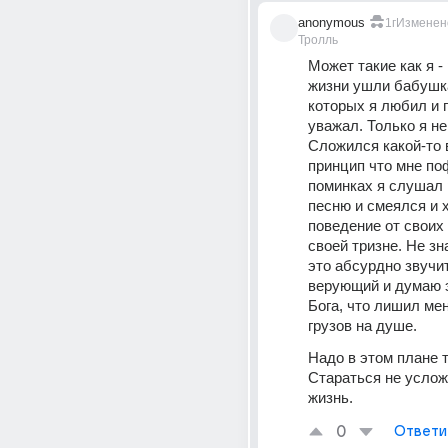
anonymous
1г
Изменен
Тролль
Может такие как я - 
жизни ушли бабушка
которых я любил и г
уважал. Только я не
Сложился какой-то 
принцип что мне поф
поминках я слушал 
песню и смеялся и х
поведение от своих 
своей тризне. Не зна
это абсурдно звучит,
верующий и думаю э
Бога, что лишил ме
грузов на душе. 
Надо в этом плане т
Стараться не услож
жизнь. 
0
Ответи