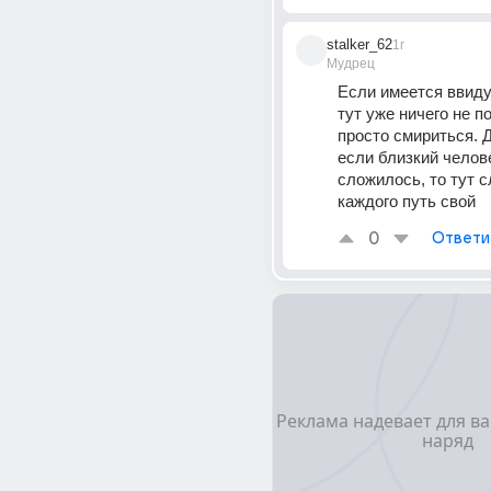
stalker_62
1г
Мудрец
Если имеется ввиду 
тут уже ничего не по
просто смириться. Д
если близкий челове
сложилось, то тут с
каждого путь свой
0
Ответи