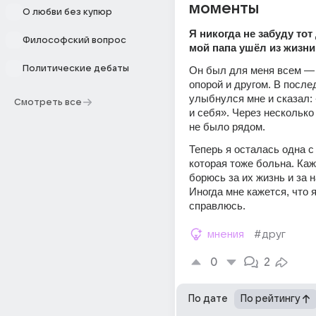
моменты
О любви без купюр
Я никогда не забуду тот 
Философский вопрос
мой папа ушёл из жизни
Политические дебаты
Он был для меня всем — 
опорой и другом. В послед
улыбнулся мне и сказал: 
Смотреть все
и себя». Через несколько 
не было рядом.
Теперь я осталась одна с 
которая тоже больна. Каж
борюсь за их жизнь и за 
Иногда мне кажется, что я
справлюсь.
мнения
#друг
0
2
По дате
По рейтингу