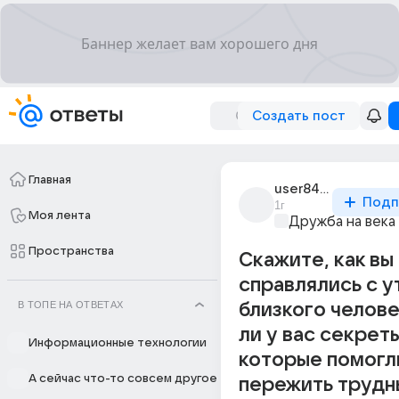
Создать пост
Главная
user8484782
Подп
1г
Моя лента
Дружба на века
Пространства
Скажите, как вы
справлялись с у
В ТОПЕ НА ОТВЕТАХ
близкого челове
ли у вас секреты
Информационные технологии
которые помогл
А сейчас что-то совсем другое
пережить трудн