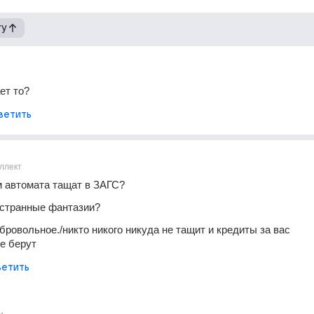
гу
ет то? 
ветить
ллект
м автомата тащат в ЗАГС?
и странные фантазии?
ровольное./никто никого никуда не тащит и кредиты за вас  
е берут
етить