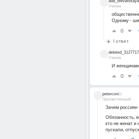
ada_blevatskaya
Ученик
общественно
Одному - ши
0
1 ответ
deleted_312771
Ученик
И женщинам 
0
peterconi
1г
Просветленный
Зачем россиян 
Обязанность, в
кто не женат и
пускали, отпус