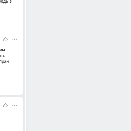
едь в 
им 
то 
Иран 