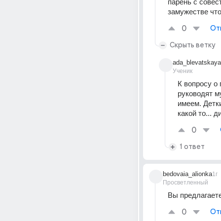
парень с совест
замужестве что 
0
От
Скрыть ветку
ada_blevatskaya
Ученик
К вопросу о
руководят му
имеем. Детк
какой то... д
0
1 ответ
bedovaia_alionka
1г
Просветленный
Вы предлагаете 
0
От