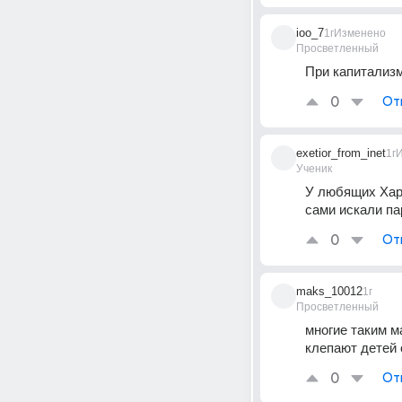
ioo_7
1г
Изменено
Просветленный
При капитализм
0
От
exetior_from_inet
1г
Ученик
У любящих Хара
сами искали па
0
От
maks_10012
1г
Просветленный
многие таким м
клепают детей о
0
От