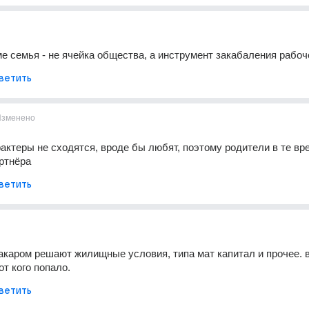
е семья - не ячейка общества, а инструмент закабаления рабоч
ветить
Изменено
ктеры не сходятся, вроде бы любят, поэтому родители в те вре
ртнёра
ветить
акаром решают жилищные условия, типа мат капитал и прочее. во
т кого попало.  
ветить