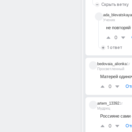
Скрыть ветку
ada_blevatskaya
Ученик
не повторяй 
0
1 ответ
bedovaia_alionka
1г
Просветленный
Матерей одиноч
0
От
artem_13392
1г
Мудрец
Россияне сами 
0
От