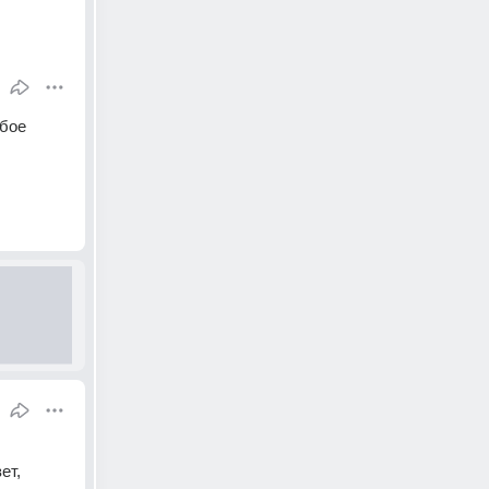
бое 
т, 