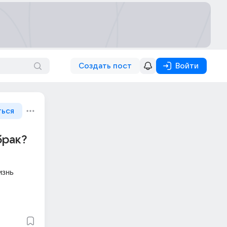
Создать пост
Войти
ться
брак?
знь 