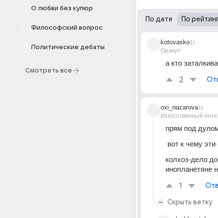
О любви без купюр
По дате
По рейтин
Философский вопрос
kotovasko
1г
Политические дебаты
Оракул
а кто заталкива
Смотреть все
2
От
oxi_nazarova
1г
Искусственный инте
прям под дуло
 вот к чему эт
колхоз-дело доб
инопланетяне н
1
Отв
Скрыть ветку