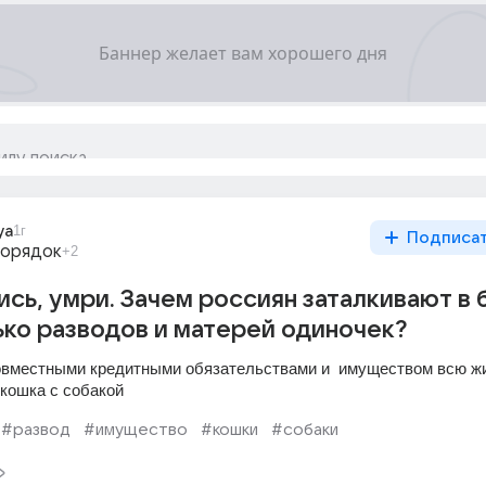
ya
1г
Подписа
порядок
+2
ись, умри. Зачем россиян заталкивают в 
ко разводов и матерей одиночек?
совместными кредитными обязательствами и  имуществом всю жи
кошка с собакой
#развод
#имущество
#кошки
#собаки