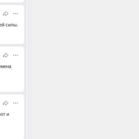
ей силы.
мена 
т и 