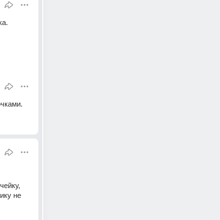
а. 
чками. 
ейку, 
ку не 