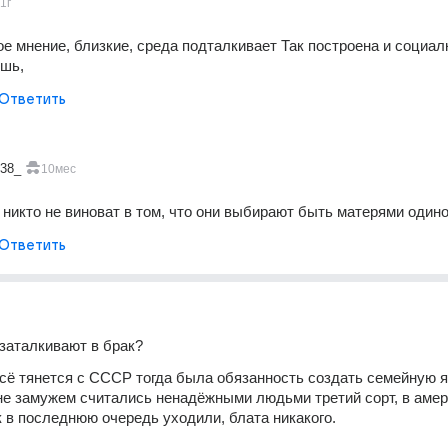
1г
е мнение, близкие, среда подталкивает Так построена и социалк
шь, 
Ответить
738_
10мес
никто не виноват в том, что они выбирают быть матерями одино
Ответить
заталкивают в брак?
сё тянется с СССР тогда была обязанность создать семейную яч
 не замужем считались ненадёжными людьми третий сорт, в амери
к в последнюю очередь уходили, блата никакого.