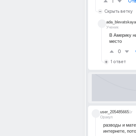
1
Отв
Скрыть ветку
ada_blevatskaya
Ученик
В Америку н
место
0
1 ответ
user_205485665
1г
Оракул
разводы и мате
интернете, пото