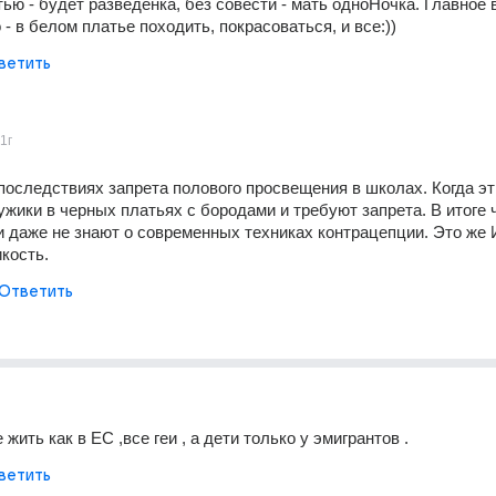
ью - будет разведенка, без совести - мать одноНочка. Главное в
- в белом платье походить, покрасоваться, и все:))
ветить
1г
 последствиях запрета полового просвещения в школах. Когда эт
жики в черных платьях с бородами и требуют запрета. В итоге ч
и даже не знают о современных техниках контрацепции. Это же 
икость.
Ответить
жить как в ЕС ,все геи , а дети только у эмигрантов .
ветить