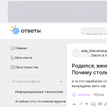
Главная
ada_blevatska
Закон и 
Моя лента
Родился, жен
Пространства
Почему столь
а те кто закабален 
В ТОПЕ НА ОТВЕТАХ
вынуждены жить как 
Информационные технологии
мнения
#брак
А сейчас что-то совсем другое
-1
30