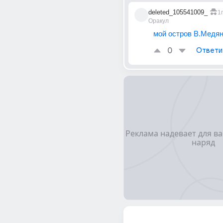
deleted_105541009_
1г
Оракул
мой остров В.Медя
0
Ответи