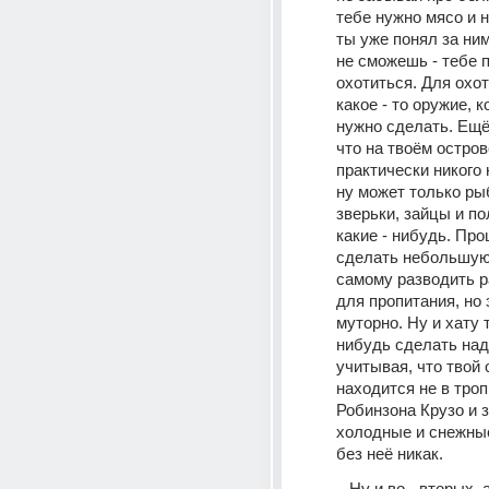
тебе нужно мясо и на
ты уже понял за ним
не сможешь - тебе п
охотиться. Для охот
какое - то оружие, к
нужно сделать. Ещё
что на твоём остров
практически никого н
ну может только рыб
зверьки, зайцы и по
какие - нибудь. Про
сделать небольшую
самому разводить р
для пропитания, но 
муторно. Ну и хату т
нибудь сделать надо
учитывая, что твой 
находится не в тропи
Робинзона Крузо и з
холодные и снежные
без неё никак.
   Ну и во - вторых, а нужно ли 