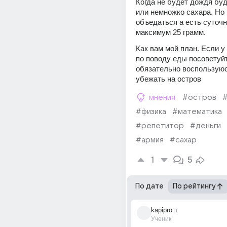
Когда не будет дождя буд
или немножко сахара. Но 
объедаться а есть суточн
максимум 25 грамм.
Как вам мой план. Если у 
по поводу еды посоветуйт
обязательно воспользуюс
убежать на остров
мнения
#остров
#
#физика
#математика
#репетитор
#деньги
#армия
#сахар
1
5
По дате
По рейтингу
kapipro
1г
Ученик