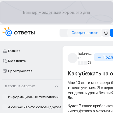
Создать пост
Главная
holzer939
Подп
1г
Моя лента
Отпуск мечт
Пространства
Как убежать на 
Мне 13 лет и мне всегда 
В ТОПЕ НА ОТВЕТАХ
тяжело учиться. Я с перво
мог делать уроки без чьей
Информационные технологии
Дальше
будет 7 класс прибавится
А сейчас что-то совсем другое
химия,физика а математик