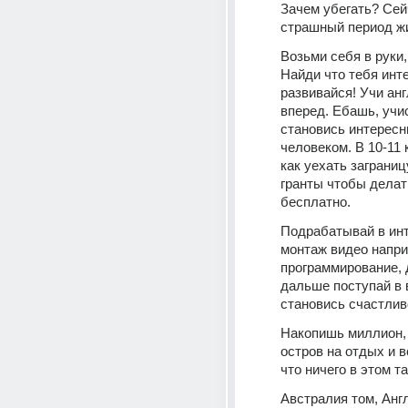
Зачем убегать? Сей
страшный период ж
Возьми себя в руки, 
Найди что тебя инте
развивайся! Учи анг
вперед. Ебашь, учис
становись интересн
человеком. В 10-11 
как уехать заграниц
гранты чтобы делать
бесплатно. 
Подрабатывай в инт
монтаж видео напри
программирование, д
дальше поступай в в
становись счастлив
Накопишь миллион, 
остров на отдых и 
что ничего в этом та
Австралия том, Англ