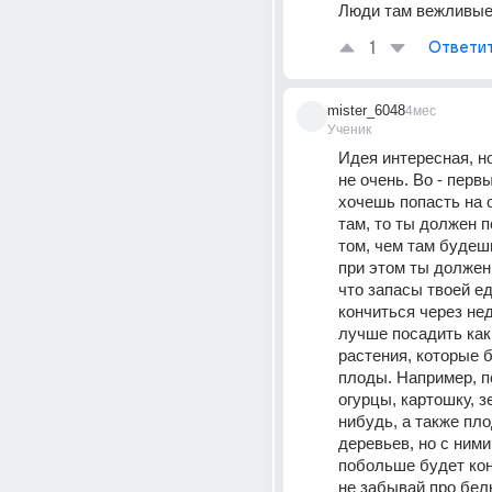
Люди там вежливые
1
Ответи
mister_6048
4мес
Ученик
Идея интересная, но
не очень. Во - первы
хочешь попасть на о
там, то ты должен п
том, чем там будешь
при этом ты должен 
что запасы твоей е
кончиться через не
лучше посадить каки
растения, которые б
плоды. Например, по
огурцы, картошку, зе
нибудь, а также пло
деревьев, но с ними
побольше будет кон
не забывай про белк