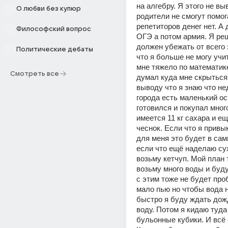
на алгебру. Я этого не выв
О любви без купюр
родители не смогут помога
репетиторов денег нет. А
Философский вопрос
ОГЭ а потом армия. Я реш
должен убежать от всего 
Политические дебаты
что я больше не могу учи
мне тяжело по математике
Смотреть все
думал куда мне скрыться 
выводу что я знаю что нед
города есть маленький ост
готовился и покупал много
имеется 11 кг сахара и е
чеснок. Если что я привык
для меня это будет в самы
если что ещё наделаю сух
возьму кетчуп. Мой план т
возьму много воды и буду
с этим тоже не будет проб
мало пью но чтобы вода н
быстро я буду ждать дожд
воду. Потом я кидаю туда 
бульонные кубики. И всё с