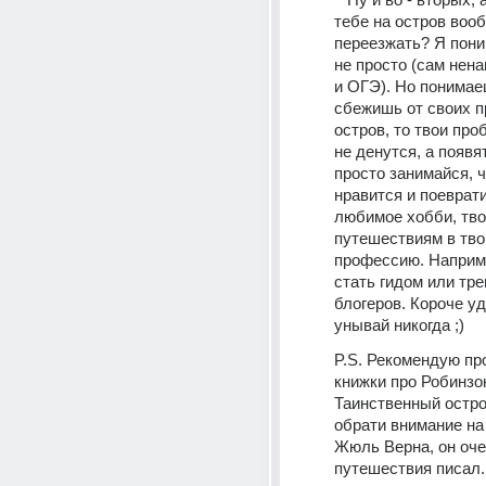
тебе на остров вооб
переезжать? Я поним
не просто (сам нен
и ОГЭ). Но понимаеш
сбежишь от своих п
остров, то твои про
не денутся, а появя
просто занимайся, ч
нравится и поеврати
любимое хобби, твою
путешествиям в тв
профессию. Наприм
стать гидом или трев
блогеров. Короче уд
унывай никогда ;)
P.S. Рекомендую про
книжки про Робинзон
Таинственный остро
обрати внимание на 
Жюль Верна, он очен
путешествия писал.