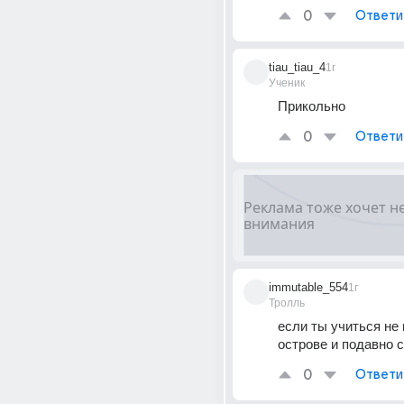
0
Ответи
tiau_tiau_4
1г
Ученик
Прикольно
0
Ответи
immutable_554
1г
Тролль
если ты учиться не 
острове и подавно 
0
Ответи