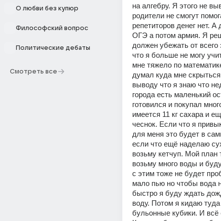
на алгебру. Я этого не выв
О любви без купюр
родители не смогут помога
репетиторов денег нет. А
Философский вопрос
ОГЭ а потом армия. Я реш
должен убежать от всего 
Политические дебаты
что я больше не могу учи
мне тяжело по математике
Смотреть все
думал куда мне скрыться 
выводу что я знаю что нед
города есть маленький ост
готовился и покупал много
имеется 11 кг сахара и е
чеснок. Если что я привык
для меня это будет в самы
если что ещё наделаю сух
возьму кетчуп. Мой план т
возьму много воды и буду
с этим тоже не будет проб
мало пью но чтобы вода н
быстро я буду ждать дожд
воду. Потом я кидаю туда 
бульонные кубики. И всё с