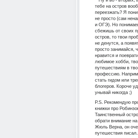
тебе на остров вооб
переезжать? Я поним
не просто (сам нен
и ОГЭ). Но понимаеш
сбежишь от своих п
остров, то твои про
не денутся, а появя
просто занимайся, ч
нравится и поеврати
любимое хобби, твою
путешествиям в тв
профессию. Наприм
стать гидом или трев
блогеров. Короче уд
унывай никогда ;)
P.S. Рекомендую про
книжки про Робинзон
Таинственный остро
обрати внимание на 
Жюль Верна, он очен
путешествия писал.