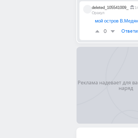
deleted_105541009_
1г
Оракул
мой остров В.Медя
0
Ответи