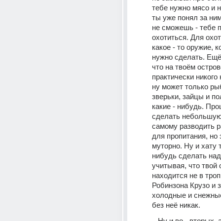
тебе нужно мясо и на
ты уже понял за ним
не сможешь - тебе п
охотиться. Для охот
какое - то оружие, к
нужно сделать. Ещё
что на твоём остров
практически никого н
ну может только рыб
зверьки, зайцы и по
какие - нибудь. Про
сделать небольшую
самому разводить р
для пропитания, но 
муторно. Ну и хату т
нибудь сделать надо
учитывая, что твой 
находится не в тропи
Робинзона Крузо и з
холодные и снежные
без неё никак.
   Ну и во - вторых, а нужно ли 