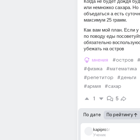
Когда не будет дождя буд
или немножко сахара. Но 
объедаться а есть суточн
максимум 25 грамм.
Как вам мой план. Если у 
по поводу еды посоветуйт
обязательно воспользуюс
убежать на остров
мнения
#остров
#
#физика
#математика
#репетитор
#деньги
#армия
#сахар
1
5
По дате
По рейтингу
kapipro
1г
Ученик