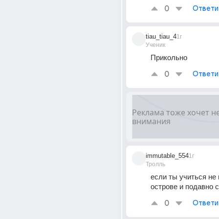
0
Ответи
tiau_tiau_4
1г
Ученик
Прикольно
0
Ответи
immutable_554
1г
Тролль
если ты учиться не 
острове и подавно 
0
Ответи