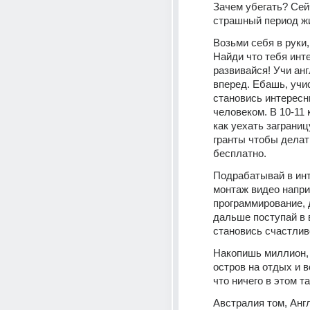
Зачем убегать? Сей
страшный период ж
Возьми себя в руки, 
Найди что тебя инте
развивайся! Учи анг
вперед. Ебашь, учис
становись интересн
человеком. В 10-11 
как уехать заграниц
гранты чтобы делать
бесплатно. 
Подрабатывай в инт
монтаж видео напри
программирование, д
дальше поступай в в
становись счастлив
Накопишь миллион, 
остров на отдых и 
что ничего в этом та
Австралия том, Англ