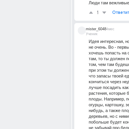
Люди там вежливые
1
Ответи
mister_6048
4мес
Ученик
Идея интересная, но
не очень. Во - первы
хочешь попасть на о
там, то ты должен п
том, чем там будешь
при этом ты должен 
что запасы твоей е
кончиться через не
лучше посадить каки
растения, которые б
плоды. Например, по
огурцы, картошку, зе
нибудь, а также пло
деревьев, но с ними
побольше будет кон
не забывай про белк