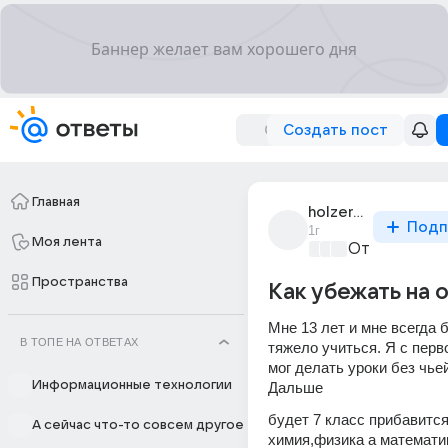
Создать пост
Главная
holzer939
Подп
1г
Моя лента
Отпуск мечт
Пространства
Как убежать на 
Мне 13 лет и мне всегда 
В ТОПЕ НА ОТВЕТАХ
тяжело учиться. Я с перво
мог делать уроки без чьей
Информационные технологии
Дальше
будет 7 класс прибавится
А сейчас что-то совсем другое
химия,физика а математик