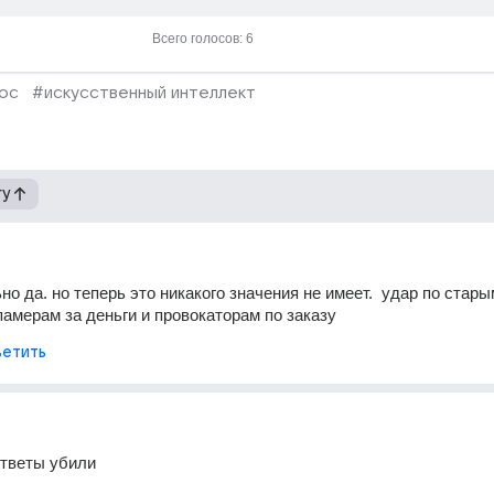
Всего голосов: 6
ос
#искусственный интеллект
гу
о да. но теперь это никакого значения не имеет.  удар по старым
памерам за деньги и провокаторам по заказу
етить
ответы убили