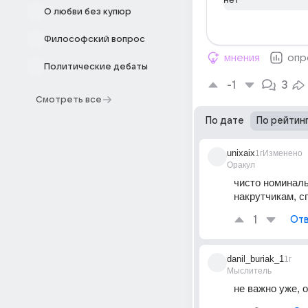
О любви без купюр
Философский вопрос
мнения
опр
Политические дебаты
-1
3
Смотреть все
По дате
По рейтин
unixaix
1г
Изменено
Оракул
чисто номинальн
накрутчикам, с
1
Отв
danil_buriak_1
1г
Мыслитель
не важно уже, 