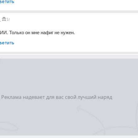
ветить
_
1г
 ИИ. Только он мне нафиг не нужен.
ветить