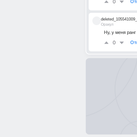
0
От
deleted_105541009
Оракул
Ну, у меня ранг
0
От