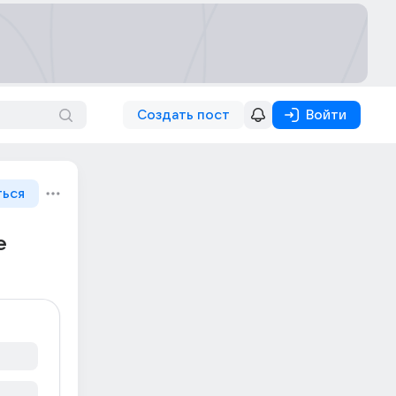
Создать пост
Войти
ться
е