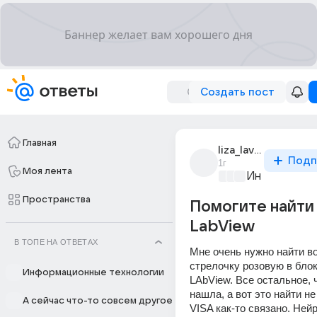
Создать пост
Главная
liza_laver
Подп
1г
Моя лента
Информацио
Пространства
Помогите найти 
LabView
В ТОПЕ НА ОТВЕТАХ
Мне очень нужно найти вот
стрелочку розовую в блок
Информационные технологии
LAbView. Все остальное, ч
нашла, а вот это найти не
А сейчас что-то совсем другое
VISA как-то связано. Нейр