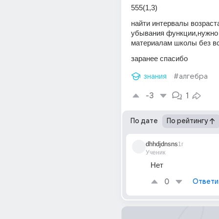
555(1,3)
найти интервалы возраста
убывания функции,нужно 
материалам школы без вся
заранее спасибо
знания
#алгебра
-3
1
По дате
По рейтингу
dhhdjdnsns
1г
Ученик
Нет
0
Ответи