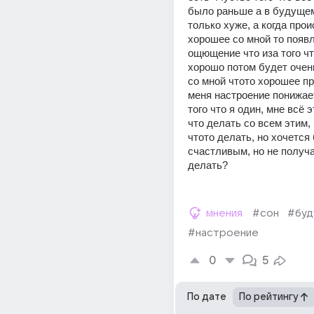
было раньше а в будущем
только хуже, а когда прои
хорошее со мной то появл
ощющение что иза того чт
хорошо потом будет очень
со мной чтото хорошее пр
меня настроение понижает
того что я один, мне всё э
что делать со всем этим, 
чтото делать, но хочется 
счастливым, но не получа
делать?
мнения
#сон
#бу
#настроение
0
5
По дате
По рейтингу