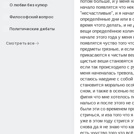
потом больше, и у меня н
О любви без купюр
начало появлятся что нек
"несчастливые", и я начал
Философский вопрос
определённые дни или в 
время чтото делать, и не 
Политические дебаты
вещи определённое количе
начале этого года у меня 
появлятся чуство того что
Смотреть все
предметы грязные, и если
прикасаются к чистым ве
щистые веши становятся 
если так происходило с ру
меня наченалась тревога, 
остаюсь наедине с собой 
становится морально осо
сном, и также в осенью по
фигня что мне хотелось п
налысо и после этого не с
были эти со временем про
стричься, и иза того что я
уже в этом году стригся э
снова да я не знаю что как
есть ччуство того что всё