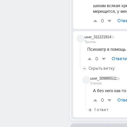
шизам всякая хре
0
Отве
user_311221914
1г
Тролль
Психиатр в помощь
0
Ответи
Скрыть ветку
user_309885511
1г
Ученик
А без него как-т
0
Отве
1 ответ