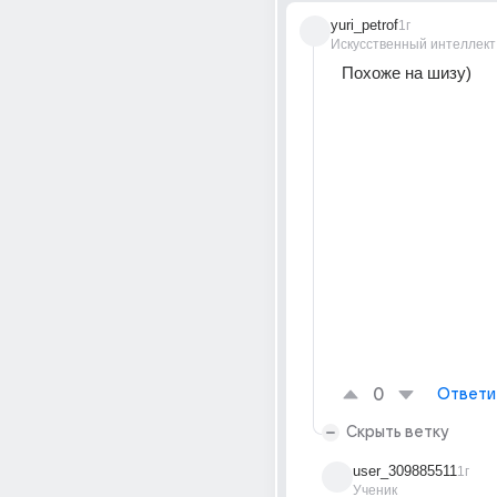
yuri_petrof
1г
Искусственный интеллект
Похоже на шизу)
0
Ответи
Скрыть ветку
user_309885511
1г
Ученик