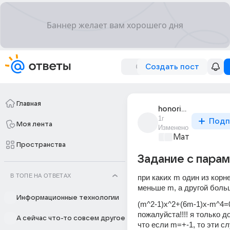
Создать пост
Главная
honorific_2839
1г
Подп
Моя лента
Изменено
Математика
+1
Пространства
Задание с пара
В ТОПЕ НА ОТВЕТАХ
при каких m один из корне
меньше m, а другой боль
Информационные технологии
(m^2-1)x^2+(6m-1)x-m^4=0
пожалуйста!!!! я только до
А сейчас что-то совсем другое
что если m=+-1, то эти сл