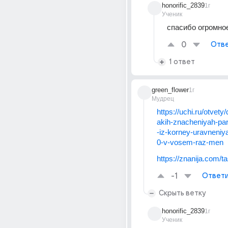
honorific_2839
1г
Ученик
спасибо огромное 
0
Отве
1 ответ
green_flower
1г
Мудрец
https://uchi.ru/otvety
akih-znacheniyah-pa
-iz-korney-uravneniy
0-v-vosem-raz-men
https://znanija.com/
-1
Ответи
Скрыть ветку
honorific_2839
1г
Ученик