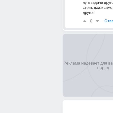
ну в задаче друго
стоит, даже само
другое 
0
Отве