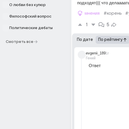
подходят((( что делаааат
О любви без купюр
мнения
#корень
#
Философский вопрос
1
5
Политические дебаты
По дате
По рейтингу
Смотреть все
evgenii_189
1г
Гений
Ответ