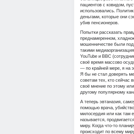
пациентов с ковидом, пуст
использовались. Политик
деньгами, которые они сэ
убив пенсионеров.
Попытки рассказать правд
преднамеренном, хладнок
мошенничестве были под
такими медиаорганизациям
YouTube и BBC (сотрудник
своё время массово осудя
— по крайней мере, я на э
Я бы не стал доверять м
советам тех, кто сейчас 
своё мнение по этому или
другому популярному кан
А теперь эвтаназия, само
помощью врача, убийство 
милосердия или как там е
называется, продвигается
миру. Когда что-то планир
происходит по всему миру