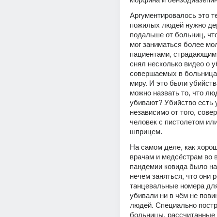
Аргументировалось это те
пожилых людей нужно дер
подальше от больниц, чт
мог заниматься более мо
пациентами, страдающими 
снял несколько видео о у
совершаемых в больницах
миру. И это были убийства
можно назвать то, что лю
убивают? Убийство есть у
независимо от того, совер
человек с пистолетом или
шприцем.
На самом деле, как хорош
врачам и медсёстрам во в
пандемии ковида было на
нечем заняться, что они 
танцевальные номера для 
убивали ни в чём не пови
людей. Специально постр
больницы, рассчитанные 