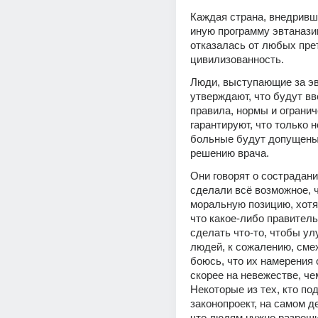
Каждая страна, внедривша
иную программу эвтаназии
отказалась от любых прет
цивилизованность.
Люди, выступающие за эв
утверждают, что будут вв
правила, нормы и огранич
гарантируют, что только н
больные будут допущены 
решению врача.
Они говорят о сострадании
сделали всё возможное, ч
моральную позицию, хотя 
что какое-либо правитель
сделать что-то, чтобы ул
людей, к сожалению, смех
боюсь, что их намерения 
скорее на невежестве, чем
Некоторые из тех, кто по
законопроект, на самом де
что людям нужно разреши