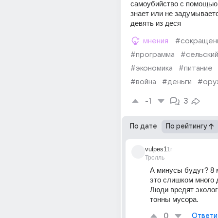
самоубийство с помощью в
знает или не задумывается
девять из деся
мнения
#сокращен
#программа
#сельски
#экономика
#питание
#война
#деньги
#ору
-1
3
По дате
По рейтингу
vulpes1
1г
Тролль
А минусы будут? 8 
это слишком много 
Люди вредят экологи
тонны мусора.
0
Ответи