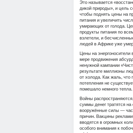
Это называется «восстан
дикой природы», и цель со
чтобы поднять цены на п
питания и увеличить числ
умирающих от голода. Цен
продукты питания по всем
взлетели, и бесчисленны
людей в Африке уже умер
Цены на энергоносители в
мере продвижения абсурд
ненужной кампании «Чисты
результате миллионы люд
от холода. Как жаль, что 
потепления не существуе
помешало немного тепла.
Войны распространяются,
суммы денег тратятся на 
вооружённые силы — част
причин. Вакцины реклами
вводятся в огромных коли
особого внимания к побоч