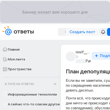
Создать пост
Главная
iosif__stalin
Подп
1г
Моя лента
Работа и ее 
Пространства
План депопуляц
Если вы не заметили, сущ
В ТОПЕ НА ОТВЕТАХ
по сокращению населения
девять десятых.
Информационные технологии
Почти всё, что происходит
дни ничто не происходит 
А сейчас что-то совсем другое
по совпадению), обусловл