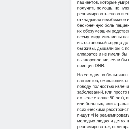
пациентов, которые умира
получить помощь, не нуж
реанимировать снова и сн
откладывая неизбежное и
бесконечную боль пациент
их обезумевшим родствен
всему миру миллионы пац
и с остановкой сердца до
бы живы, дышали бы с п
аппаратов и не имели бы 
выздоровление, если бы 
принцип DNR.
Но сегодня на больничных
пациентов, ожидающих оп
поводу полностью излечи
заболеваний, или просто 
смысле старше 50 лет), и
или больных, или страда
психическими расстройст
пишут «Не реанимировать»
молодых людях и детях п
реанимировать», если вра