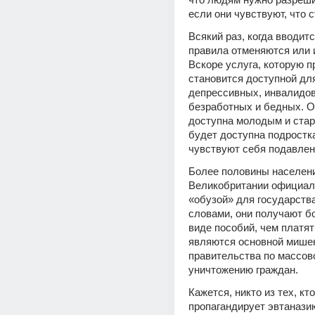
если они чувствуют, что 
Всякий раз, когда вводитс
правила отменяются или 
Вскоре услуга, которую пр
становится доступной для
депрессивных, инвалидов,
безработных и бедных. О
доступна молодым и стар
будет доступна подростка
чувствуют себя подавле
Более половины населени
Великобритании официаль
«обузой» для государства
словами, они получают бо
виде пособий, чем платят 
являются основной мишен
правительства по массов
уничтожению граждан.
Кажется, никто из тех, кто 
пропагандирует эвтаназию