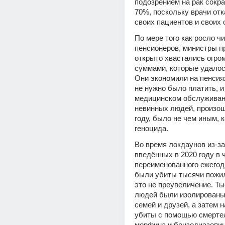
подозрением на рак сокра
70%, поскольку врачи отк
своих пациентов и своих 
По мере того как росло ч
пенсионеров, министры п
открыто хвастались огро
суммами, которые удалось
Они экономили на пенсиях
не нужно было платить, и 
медицинском обслуживани
невинных людей, произош
году, было не чем иным, к
геноцида.
Во время локдаунов из-за 
введённых в 2020 году в ч
переименованного ежегодн
были убиты тысячи пожил
это не преувеличение. Ты
людей были изолированы 
семей и друзей, а затем н
убиты с помощью смертел
морфина и бензодиазепин