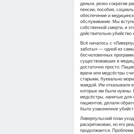
деньги, резко сократив ра
пенсии, пособия, социаль
обеспечение и медицинск
обслуживание. Мы вступи
собственной смерти, и это
действительно убийство 
Всё началось с «Ливерпул
заботы» — одной из самы
бесчеловечных программ, 
существовавших в медици
достаточно просто. Пацие
врачи или медсёстры счи
старыми, буквально морил
жаждой. Им отказывали в 
которые им были нужны. В
медсёстры, нанятые для 
пациентов, делали обратн
было узаконенное убийст
Ливерпульский план уход
раскритикован, но его реа
продолжается. Проблема 