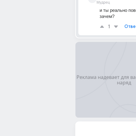
Мудрец
и ты реально пов
зачем?
1
Отве