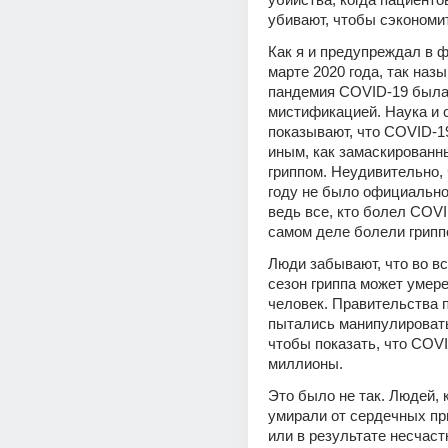
убивают, чтобы сэкономи
Как я и предупреждал в ф
марте 2020 года, так назы
пандемия COVID-19 была
мистификацией. Наука и с
показывают, что COVID-19
иным, как замаскированн
гриппом. Неудивительно, ч
году не было официальног
ведь все, кто болел COVID
самом деле болели грипп
Люди забывают, что во вс
сезон гриппа может умерет
человек. Правительства п
пытались манипулировать
чтобы показать, что COVI
миллионы.
Это было не так. Людей, 
умирали от сердечных при
или в результате несчаст