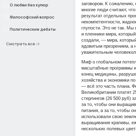
заговором. К сожалению, 
О любви без купюр
многие люди считают, что 
результат отдельных про
Философский вопрос
некомпетентности, жаднос
глупости. Это не так. Мы
Политические дебаты
и пленники мира, который 
создали, — мира, который 
Смотреть все
ядовитым презрением, а не
уважительным человеко
Миф о глобальном потепл
масштабные программы и
конец медицины, разруше
хозяйства и экономики по
— всё это часть плана. Ф
Великобритании платят 2
стерлингов (26 500 руб) за 
за то, чтобы они выращив
питания, а за то, чтобы он
использовали свою землю
выращивания крапивы, еж
нескольких полевых цвет