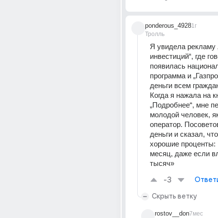
ponderous_4928
1г
Тролль
Я увидела рекламу 
инвестиций“, где гов
появилась национал
программа и „Газпро
деньги всем граждан
Когда я нажала на кн
„Подробнее“, мне пе
молодой человек, я
оператор. Посовето
деньги и сказал, что
хорошие проценты: п
месяц, даже если вл
тысяч»
-3
Ответ
Скрыть ветку
rostov__don
7мес