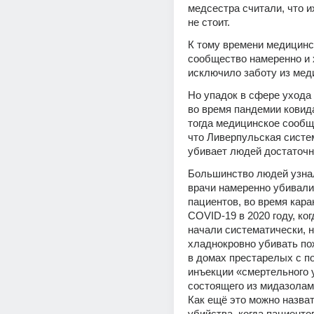
медсестра считали, что их
не стоит.
К тому времени медицинс
сообщество намеренно и 
исключило заботу из мед
Но упадок в сфере ухода 
во время пандемии ковида
тогда медицинское сообщ
что Ливерпульская систем
убивает людей достаточн
Большинство людей узнали
врачи намеренно убивали 
пациентов, во время каран
COVID-19 в 2020 году, ког
начали систематически, н
хладнокровно убивать по
в домах престарелых с п
инъекции «смертельного у
состоящего из мидазолама
Как ещё это можно назват
убийства, когда пациенто