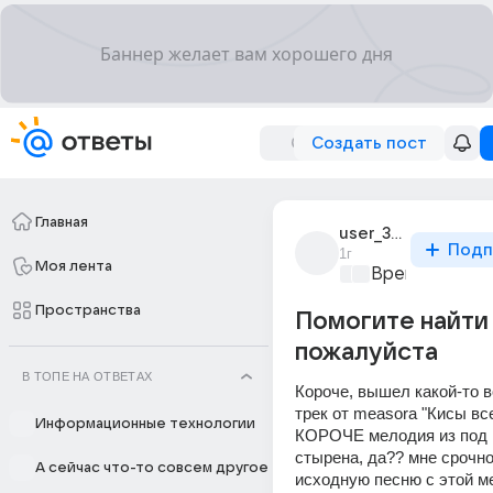
Создать пост
Главная
user_319153933
Подп
1г
Моя лента
Время музыки
Пространства
Помогите найти
пожалуйста
В ТОПЕ НА ОТВЕТАХ
Короче, вышел какой-то в
трек от measora "Кисы все 
Информационные технологии
КОРОЧЕ мелодия из под п
стырена, да?? мне срочно
А сейчас что-то совсем другое
исходную песню с этой ме