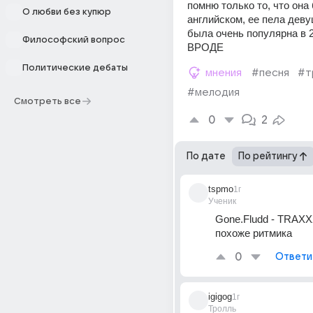
помню только то, что она 
О любви без купюр
английском, ее пела деву
была очень популярна в 2
Философский вопрос
ВРОДЕ 
Политические дебаты
мнения
#песня
#т
#мелодия
Смотреть все
0
2
По дате
По рейтингу
tspmo
1г
Ученик
Gone.Fludd - TRAX
похоже ритмика 
0
Ответи
igigog
1г
Тролль