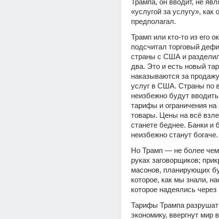
Трампа, он вводит, не явл
«услугой за услугу», как о
предполагал.
Трамп или кто-то из его о
подсчитал торговый дефи
страны с США и разделил
два. Это и есть новый та
наказываются за продажу 
услуг в США. Страны по в
неизбежно будут вводить
тарифы и ограничения на 
товары. Цены на всё взлет
станете беднее. Банки и 
неизбежно станут богаче.
Но Трамп — не более чем 
руках заговорщиков; прик
масонов, планирующих бу
которое, как мы знали, нас
которое надеялись через 
Тарифы Трампа разрушат
экономику, ввергнут мир в