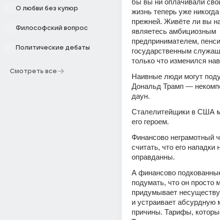
бы вы ни оплачивали свои
О любви без купюр
жизнь теперь уже никогда 
прежней. Живёте ли вы на
Философский вопрос
являетесь амбициозным 
предпринимателем, пенси
Политические дебаты
государственным служащи
только что изменился нав
Смотреть все
Наивные люди могут подум
Дональд Трамп — некомп
даун.
Сталелитейщики в США мо
его героем.
Финансово неграмотный ч
считать, что его нападки н
оправданны.
А финансово подкованные
подумать, что он просто 
придумывает несуществу
и устраивает абсурдную м
причины. Тарифы, которые