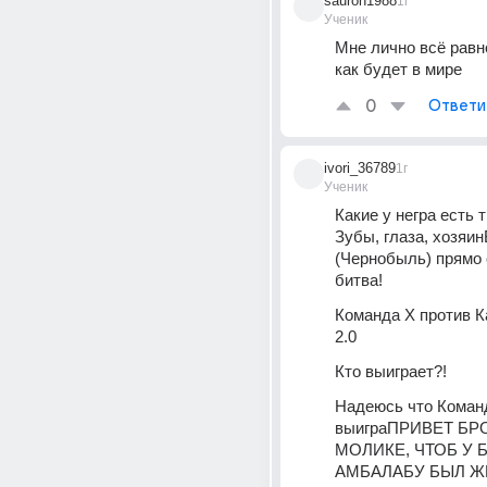
sauron1988
1г
Ученик
Мне лично всё равно
как будет в мире
0
Ответи
ivori_36789
1г
Ученик
Какие у негра есть т
Зубы, глаза, хозяинВ
(Чернобыль) прямо 
битва!
Команда Х против К
2.0 
Кто выиграет?!
Надеюсь что Команд
выиграПРИВЕТ БРО,
МОЛИКЕ, ЧТОБ У 
АМБАЛАБУ БЫЛ Ж