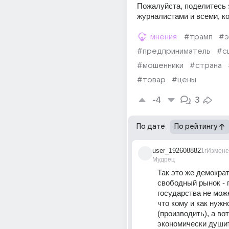
Пожалуйста, поделитесь э
журналистами и всеми, ко
мнения
#трамп
#э
#предприниматель
#с
#мошенники
#страна
#товар
#цены
-4
3
По дате
По рейтингу
user_192608882
1г
Измене
Мудрец
Так это же демократ
свободный рынок - г
государства не може
что кому и как нужн
(производить), а вот 
экономически душит