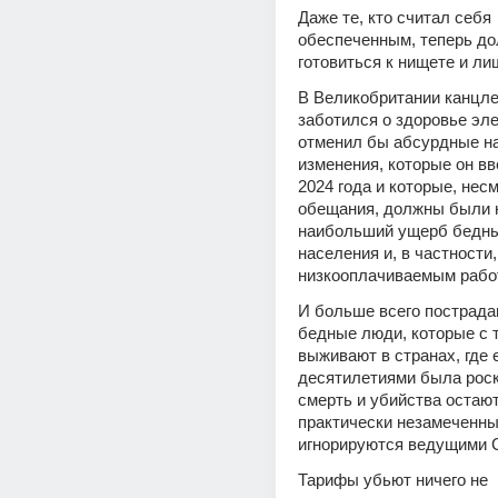
Даже те, кто считал себя 
обеспеченным, теперь до
готовиться к нищете и ли
В Великобритании канцлер
заботился о здоровье эле
отменил бы абсурдные на
изменения, которые он вв
2024 года и которые, несм
обещания, должны были н
наибольший ущерб бедны
населения и, в частности, 
низкооплачиваемым рабо
И больше всего пострада
бедные люди, которые с т
выживают в странах, где е
десятилетиями была роск
смерть и убийства остают
практически незамеченны
игнорируются ведущими
Тарифы убьют ничего не 