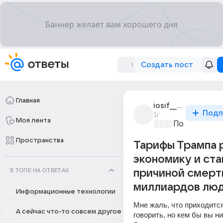
Создать пост
Главная
iosif__stalin
Подп
1г
Моя лента
Политически
Пространства
Тарифы Трампа 
экономику и ста
В ТОПЕ НА ОТВЕТАХ
причиной смерт
миллиардов лю
Информационные технологии
Мне жаль, что приходится
А сейчас что-то совсем другое
говорить, но кем бы вы ни