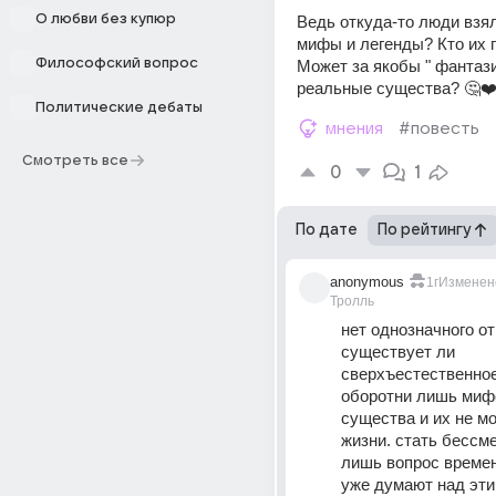
О любви без купюр
Ведь откуда-то люди взял
мифы и легенды? Кто их 
Философский вопрос
Может за якобы " фантази
реальные существа? 🤔❤
Политические дебаты
мнения
#повесть
Смотреть все
0
1
По дате
По рейтингу
anonymous
1г
Изменен
Тролль
нет однозначного отв
существует ли 
сверхъестественное.
оборотни лишь мифо
существа и их не мо
жизни. стать бессме
лишь вопрос времен
уже думают над эти