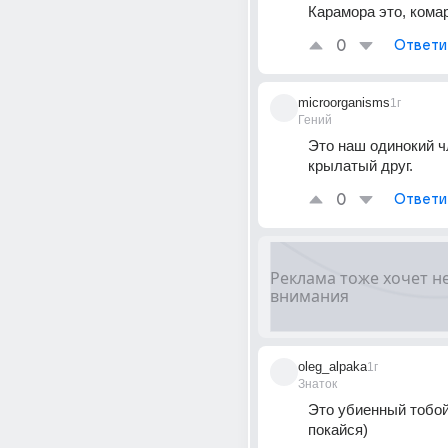
Карамора это, кома
0
Ответи
microorganisms
1г
Гений
Это наш одинокий ч
крылатый друг. 
0
Ответи
oleg_alpaka
1г
Знаток
Это убиенный тобой 
покайся)