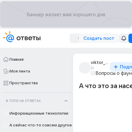
Создать пост
Главная
viktor_ivanov_2552
Подп
1г
Моя лента
Вопросы о фау
Пространства
А что это за на
В ТОПЕ НА ОТВЕТАХ
Информационные технологии
А сейчас что-то совсем другое