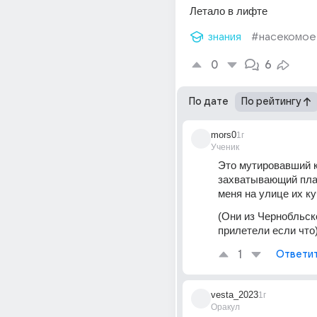
Летало в лифте
знания
#насекомое
0
6
По дате
По рейтингу
mors0
1г
Ученик
Это мутировавший к
захватывающий план
меня на улице их к
(Они из Чернобльско
прилетели если что
1
Ответи
vesta_2023
1г
Оракул