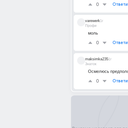
0
Ответи
varewerk
1г
Профи
моль
0
Ответи
maksimka235
1г
Знаток
Осмелюсь предполо
0
Ответи