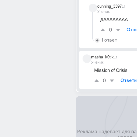
cunning_3397
1г
Ученик
ДАААААААА
0
Отве
1 ответ
masha_k0tik
1г
Ученик
Mission of Crisis 
0
Ответи