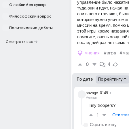
управление было нажатие
О любви без купюр
туда они и идут, нажал на
они в него стреляют, был
Философский вопрос
которые нужно уничтожит
миссии на время. помню мн
Политические дебаты
этой игры кроме названия
помогите, очень хочу найти
Смотреть все
последний раз лет семь 
мнения
#игра
#ма
0
4
По дате
По рейтингу
savage_0149
1г
Ученик
Tiny troopers? 
1
Ответи
Скрыть ветку