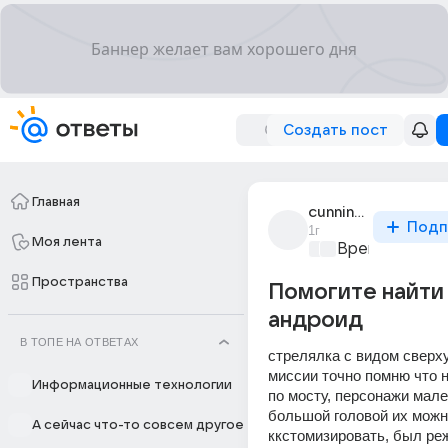
Создать пост
Главная
cunning_3397
Подп
1г
Моя лента
Время игр
+1
Пространства
Помогите найти 
андроид
В ТОПЕ НА ОТВЕТАХ
стрелялка с видом сверху,
миссии точно помню что н
Информационные технологии
по мосту, персонажи мале
большой головой их можн
А сейчас что-то совсем другое
ккстомизировать, был реж