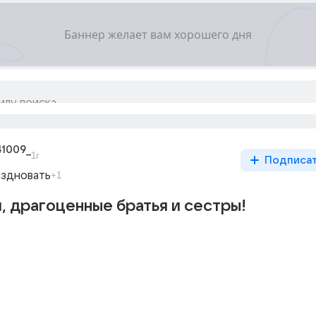
41009_
1г
Подписа
аздновать
+1
, драгоценные братья и сестры!