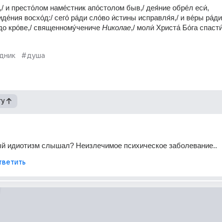
/ и престо́лом наме́стник апо́столом быв,/ дея́ние обре́л еси́, 
е́ния восхо́д:/ сего́ ра́ди сло́во и́стины исправля́я,/ и ве́ры ра́ди 
 до кро́ве,/ священному́чениче 
Николае
,/ моли́ Христа́ Бо́га спасти́
дник
#душа
гу
ый идиотизм слышал? Неизлечимое психическое заболевание..
тветить