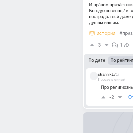
И нра́вом прича́стник,
Богодухнове́нне,/ в вид
пострада́л еси́ да́же
душа́м на́шим.
истории
#праз
3
1
По дате
По рейтин
strannik17
1г
Просветленный
Про религиозн
-2
О