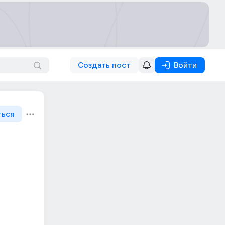
Создать пост
Войти
ться