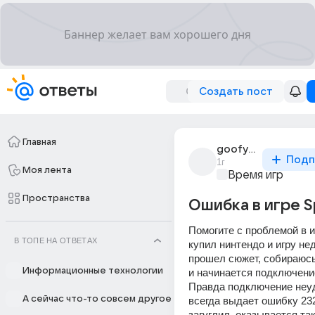
Создать пост
Главная
goofy5125
Подп
1г
Моя лента
Время игр
Пространства
Ошибка в игре S
Помогите с проблемой в иг
В ТОПЕ НА ОТВЕТАХ
купил нинтендо и игру нед
прошел сюжет, собираюсь 
Информационные технологии
и начинается подключение 
Правда подключение неуд
А сейчас что-то совсем другое
всегда выдает ошибку 232
загуглил, оказывается та