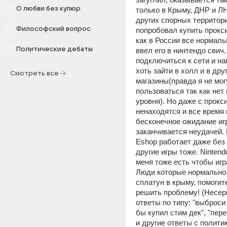
О любви без купюр
только в Крыму, ДНР и ЛН
других спорных территори
Философский вопрос
попробовал купить прокси
как в России все нормальн
Политические дебаты
ввел его в нинтендо свич,
подключиться к сети и нак
хоть зайти в холл и в друг
Смотреть все
магазины(правда я не могу
пользоваться так как нет 
уровня). Но даже с прокси
ненаходятся и все время 
бесконечное ожидание игр
заканчивается неудачей. N
Eshop работает даже без 
другие игры тоже. Nintendo
меня тоже есть чтобы игра
Люди которые нормально м
сплатун в крыму, помогит
решить проблему! (Несер
ответы по типу: "выброси 
бы купил стим дек", "пере
и другие ответы с политик