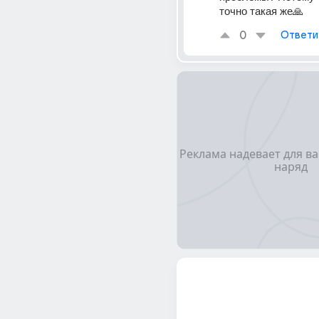
точно такая же🙏
0
Ответи