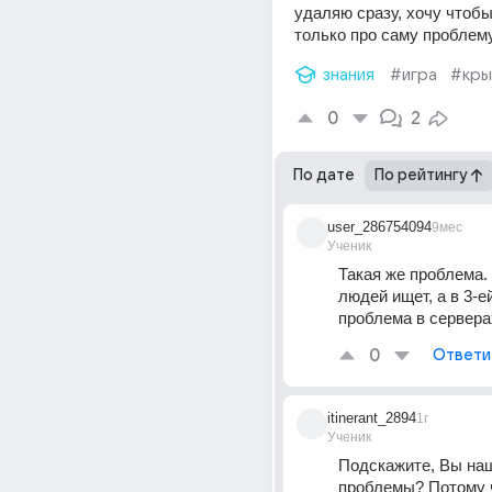
удаляю сразу, хочу чтобы
только про саму проблему
знания
#игра
#кр
0
2
По дате
По рейтингу
user_286754094
9мес
Ученик
Такая же проблема. 
людей ищет, а в 3-ей
проблема в сервера
0
Ответи
itinerant_2894
1г
Ученик
Подскажите, Вы на
проблемы? Потому ч