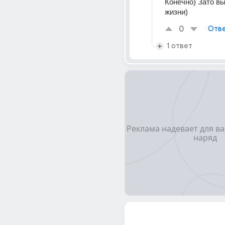
Конечно) Зато вы
жизни) 
0
Отве
1 ответ