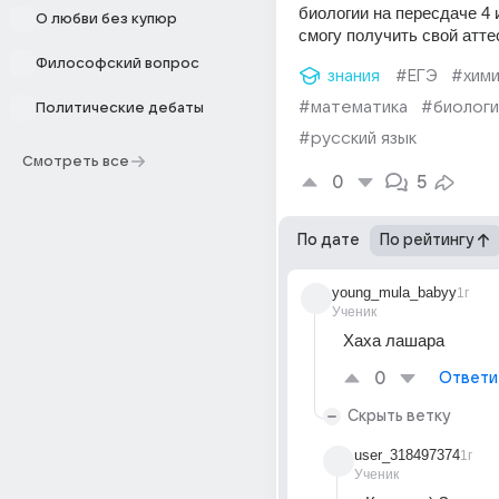
биологии на пересдаче 4 и
О любви без купюр
смогу получить свой атте
Философский вопрос
знания
#ЕГЭ
#хим
#математика
#биологи
Политические дебаты
#русский язык
Смотреть все
0
5
По дате
По рейтингу
young_mula_babyy
1г
Ученик
Хаха лашара 
0
Ответи
Скрыть ветку
user_318497374
1г
Ученик