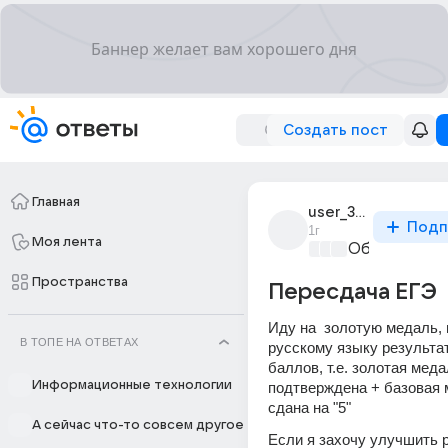
Создать пост
Главная
user_318497374
Подп
1г
Моя лента
Образовател
Пространства
Пересдача ЕГЭ
Иду на  золотую медаль, п
В ТОПЕ НА ОТВЕТАХ
русскому языку результа
баллов, т.е. золотая меда
Информационные технологии
подтверждена + базовая 
сдана на "5"
А сейчас что-то совсем другое
Если я захочу улучшить р