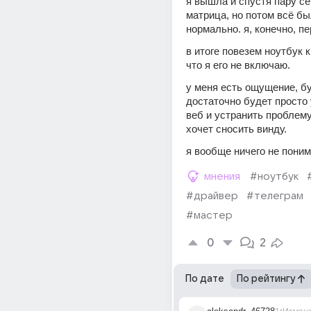
я вышла и спустя пару се
матрица, но потом всё бы
нормально. я, конечно, пе
в итоге повезем ноутбук к
что я его не включаю.
у меня есть ощущение, бу
достаточно будет просто 
веб и устранить проблему,
хочет сносить винду. 
я вообще ничего не пони
мнения
#ноутбук
#драйвер
#телеграм
#мастер
0
2
По дате
По рейтингу