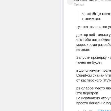
aleksandr_46728
1г
Измен
Оракул
я вообще ниче
понимаю.
тут нет телепатов 
доктор веб только 
что тебе покорёжил в
мире, кроме разрабо
не знает
Запусти проверку - 
точно не будет
в дополнение, после
Cureit-ом скачай ут
от касперского (KV
ps слабое место люб
это перегрев
не исключено что у 
просто банально пе