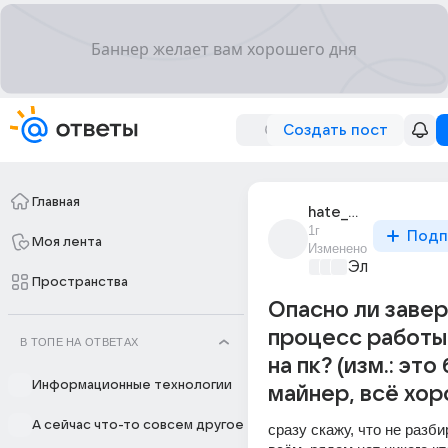
Создать пост
Главная
hate_money
1г
Подп
Моя лента
Изменено
Электроника
Пространства
Опасно ли заве
процесс работы
В ТОПЕ НА ОТВЕТАХ
на пк? (изм.: это
Информационные технологии
майнер, всё хо
А сейчас что-то совсем другое
сразу скажу, что не разби