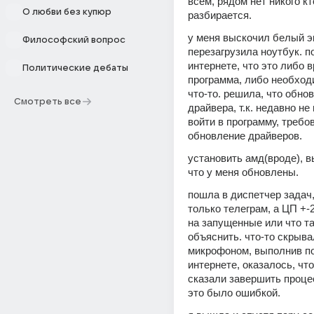
всём, рядом нет никого кто
О любви без купюр
разбирается. 
у меня выскочил белый эк
Философский вопрос
перезагрузила ноутбук. п
интернете, что это либо в
Политические дебаты
программа, либо необход
что-то. решила, что обнов
Смотреть все
драйвера, т.к. недавно не
войти в программу, требов
обновление драйверов. 
установить амд(вроде), в
что у меня обновлены.
пошла в диспетчер задач,
только телеграм, а ЦП +-
на запущенные или что там
объяснить. что-то скрыва
микрофоном, выполнив по
интернете, оказалось, что
сказали завершить процес
это было ошибкой.