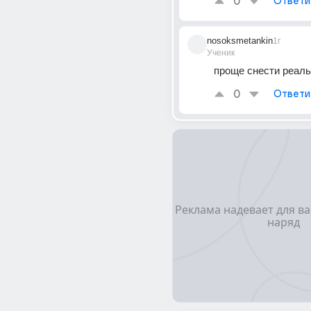
0
Ответи
nosoksmetankin
1г
Ученик
проще снести реал
0
Ответи