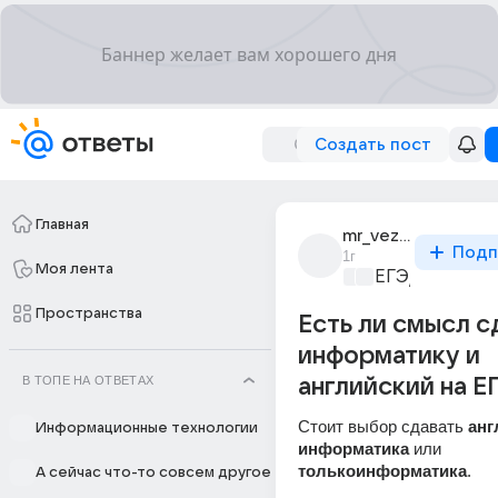
Создать пост
Главная
mr_vezar
Подп
1г
Моя лента
ЕГЭ/ГИА
+1
Пространства
Есть ли смысл с
информатику и
В ТОПЕ НА ОТВЕТАХ
английский на Е
Стоит выбор сдавать 
анг
Информационные технологии
информатика
 или 
только
информатика
.
А сейчас что-то совсем другое