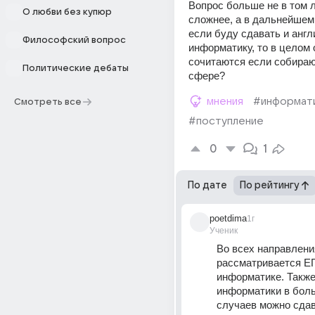
Вопрос больше не в том л
О любви без купюр
сложнее, а в дальнейшем 
если буду сдавать и англи
Философский вопрос
информатику, то в целом о
сочитаются если собираюс
Политические дебаты
сфере?
мнения
#информат
Смотреть все
#поступление
0
1
По дате
По рейтингу
poetdima
1г
Ученик
Во всех направления
рассматривается ЕГ
информатике. Также
информатики в боль
случаев можно сдава