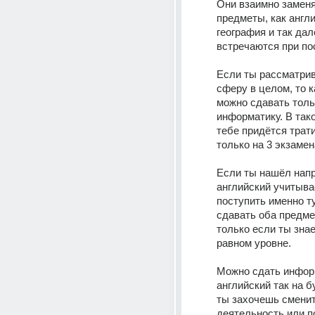
Они взаимно заменя
предметы, как англи
география и так дал
встречаются при по
Если ты рассматрив
сферу в целом, то к
можно сдавать толь
информатику. В тако
тебе придётся трати
только на 3 экзамен
Если ты нашёл напра
английский учитыва
поступить именно ту
сдавать оба предмет
только если ты знае
равном уровне.
Можно сдать информ
английский так на б
ты захочешь сменит
деятельность или п