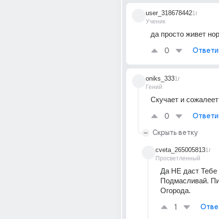
user_318678442
1г
Ученик
да просто живет но
0
Ответи
oniks_333
1г
Гений
Скучает и сожалеет
0
Ответи
Скрыть ветку
cveta_265005813
1г
Просветленный
Да НЕ даст Тебе д
Подмасливай. Пи
Огорода.
1
Отве