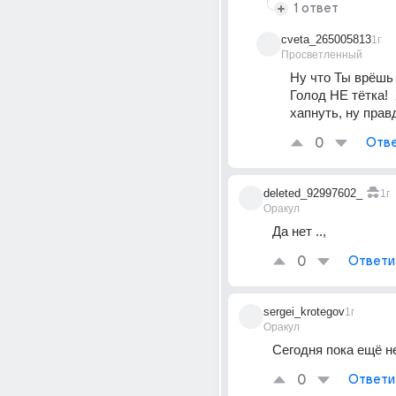
1 ответ
cveta_265005813
1г
Просветленный
Ну что Ты врёшь 
Голод НЕ тётка!  
хапнуть, ну прав
0
Отве
deleted_92997602_
1г
Оракул
Да нет ..,
0
Ответи
sergei_krotegov
1г
Оракул
Сегодня пока ещё н
0
Ответи