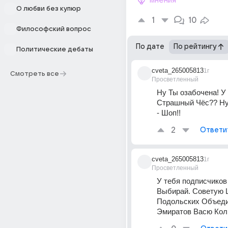
мнения
О любви без купюр
1
10
Философский вопрос
По дате
По рейтингу
Политические дебаты
cveta_265005813
1г
Смотреть все
Просветленный
Ну Ты озабочена! У 
Страшный Чёс?? Ну 
- Шоп!!
2
Ответи
cveta_265005813
1г
Просветленный
У тебя подписчиков 
Выбирай. Советую 
Подольских Объеди
Эмиратов Васю Колп