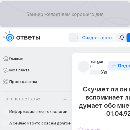
Создать пост
Главная
margarita89
Подп
1г
Моя лента
Уважаемый м
Пространства
Скучает ли он
вспоминает л
В ТОПЕ НА ОТВЕТАХ
думает обо мне
Информационные технологии
01.04.9
А сейчас что-то совсем другое