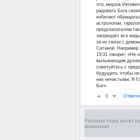
это, мерзок Иегове».
радовать Бога свое
избегают обращаться
астрологам, таролог
предсказателям так 
запрещает все виды
за их связи с демона
Сатаной. Например к
19:31 говорит: «Не 
вызывающим духов и
советуйтесь с пред
будущего, чтобы не 
них нечистыми. Я Го
Бог». 
0
Ответи