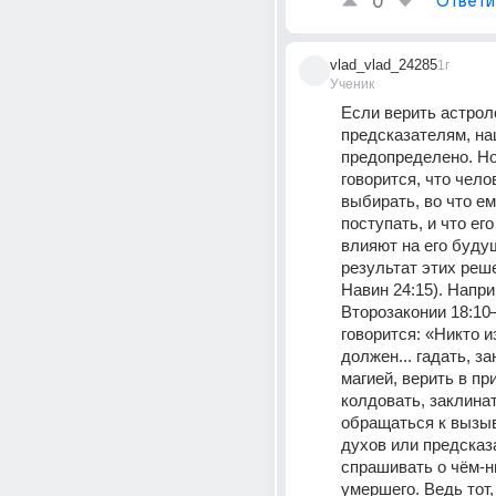
0
Ответи
vlad_vlad_24285
1г
Ученик
Если верить астроло
предсказателям, на
предопределено. Но
говорится, что чело
выбирать, во что ему
поступать, и что его
влияют на его будущ
результат этих реше
Навин 24:15). Напри
Второзаконии 18:10
говорится: «Никто из
должен... гадать, за
магией, верить в при
колдовать, заклинать
обращаться к вызы
духов или предсказ
спрашивать о чём-н
умершего. Ведь тот, 