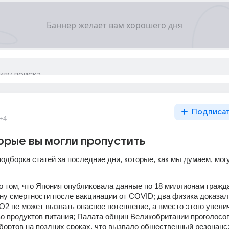
Подписа
+4
орые вы могли пропустить
дборка статей за последние дни, которые, как мы думаем, могу
о том, что Япония опубликовала данные по 18 миллионам гражда
у смертности после вакцинации от COVID; два физика доказали
2 не может вызвать опасное потепление, а вместо этого увелич
о продуктов питания; Палата общин Великобритании проголосов
ортов на поздних сроках, что вызвало общественный резонанс; 