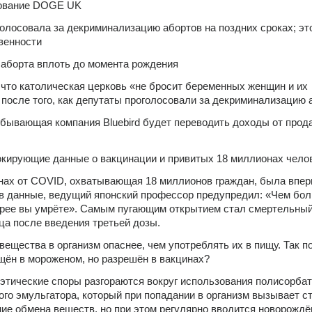
дование DOGE UK
олосовала за декриминализацию абортов на поздних сроках; это
венности
аборта вплоть до момента рождения
 что католическая церковь «не бросит беременных женщин и их 
после того, как депутаты проголосовали за декриминализацию 
бывающая компания Bluebird будет переводить доходы от прода
кирующие данные о вакцинации и привитых 18 миллионах чело
нах от COVID, охватывающая 18 миллионов граждан, была впер
в данные, ведущий японский профессор предупредил: «Чем бол
орее вы умрёте». Самым пугающим открытием стал смертельный
яца после введения третьей дозы.
ещества в организм опаснее, чем употреблять их в пищу. Так по
щён в мороженом, но разрешён в вакцинах?
этические споры разгораются вокруг использования полисорбата
ого эмульгатора, который при попадании в организм вызывает ст
ие обмена веществ, но при этом регулярно вводится новорождё