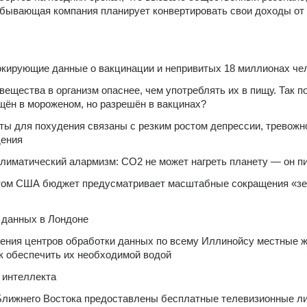
бывающая компания планирует конвертировать свои доходы от 
окирующие данные о вакцинации и непривитых 18 миллионах че
ещества в организм опаснее, чем употреблять их в пищу. Так по
щён в мороженом, но разрешён в вакцинах?
ы для похудения связаны с резким ростом депрессии, тревожно
дения
климатический алармизм: CO2 не может нагреть планету — он п
ом США бюджет предусматривает масштабные сокращения «зе
 данных в Лондоне
ения центров обработки данных по всему Иллинойсу местные ж
к обеспечить их необходимой водой
 интеллекта
Ближнего Востока предоставлены бесплатные телевизионные ли