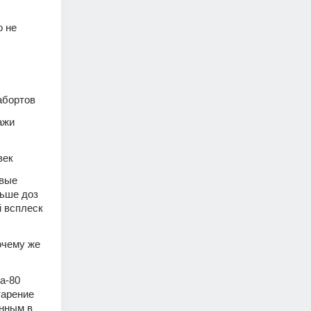
 не 
абортов
жи 
век
вые 
ьше доз 
 всплеск 
чему же 
-80 
арение 
нным в 