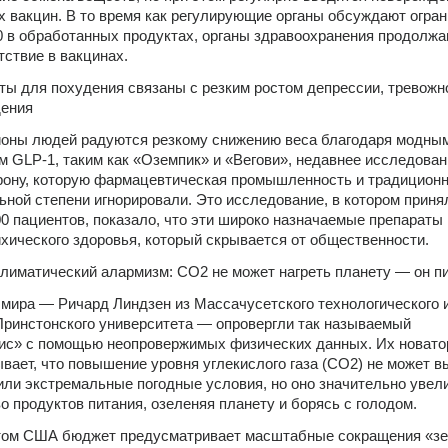
х вакцин. В то время как регулирующие органы обсуждают огран
 в обработанных продуктах, органы здравоохранения продолжа
тствие в вакцинах.
ы для похудения связаны с резким ростом депрессии, тревожно
дения
ионы людей радуются резкому снижению веса благодаря модным
м GLP-1, таким как «Оземпик» и «Вегови», недавнее исследован
ону, которую фармацевтическая промышленность и традиционн
ьной степени игнорировали. Это исследование, в котором принял
0 пациентов, показало, что эти широко назначаемые препараты 
хического здоровья, который скрывается от общественности.
климатический алармизм: CO2 не может нагреть планету — он п
мира — Ричард Линдзен из Массачусетского технологического и
Принстонского университета — опровергли так называемый 
ис» с помощью неопровержимых физических данных. Их новатор
вает, что повышение уровня углекислого газа (CO2) не может вы
или экстремальные погодные условия, но оно значительно увели
о продуктов питания, озеленяя планету и борясь с голодом.
ом США бюджет предусматривает масштабные сокращения «зе