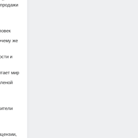
продажи 
ловек
чему же 
сти и 
итает мир
леной 
ители 
цензии, 