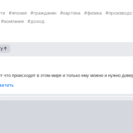
ти
#япония
#гражданин
#картина
#физика
#производс
#компания
#доход
гу
ет что происходит в этом мире и только ему можно и нужно дове
ветить