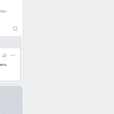
тво
рять