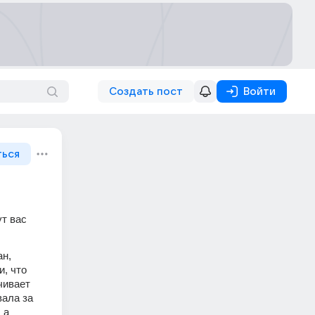
Создать пост
Войти
ться
т вас 
н, 
, что 
ивает 
ала за 
а 