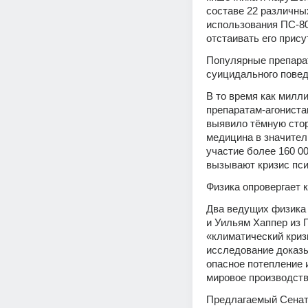
составе 22 различны
использования ПС-80
отстаивать его прису
Популярные препарат
суицидального пове
В то время как милл
препаратам-агониста
выявило тёмную стор
медицина в значител
участие более 160 00
вызывают кризис пси
Физика опровергает 
Два ведущих физика 
и Уильям Хаппер из 
«климатический криз
исследование доказы
опасное потепление 
мировое производств
Предлагаемый Сенат