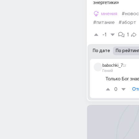
энергетики»
мнения
#новос
#питание
#аборт
-1
1
По дате
По рейтин
babochki_7
1г
Гений
Только Бог зна
0
От