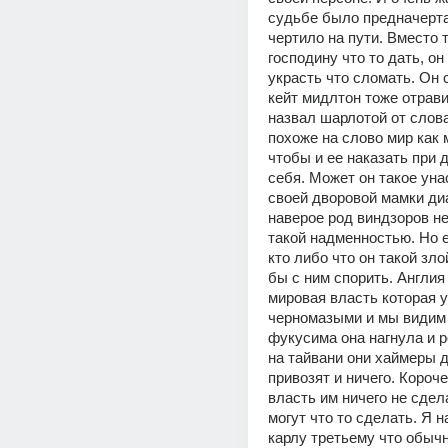
судьбе было предначерта
чертило на пути. Вместо т
господину что то дать, он
украсть что сломать. Он 
кейт мидлтон тоже отрави
назвал шарлотой от слова
похоже на слово мир как 
чтобы и ее наказать при д
себя. Может он такое уна
своей дворовой мамки диа
наверое род виндзоров не
такой надменностью. Но е
кто либо что он такой злой
бы с ним спорить. Англия 
мировая власть которая у
черномазыми и мы видим 
фукусима она нагнула и р
на тайвани они хаймеры д
привозят и ничего. Короче
власть им ничего не сдел
могут что то сделать. Я н
карлу третьему что обычн