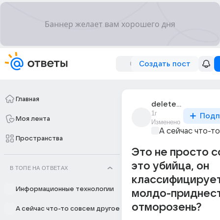
Создать пост
Главная
deleted_username_15553528
1г
Подп
Моя лента
Изменено
А сейчас что-т
Пространства
Это не просто с
это убийца, он
В ТОПЕ НА ОТВЕТАХ
классифицирует
Информационные технологии
молдо-приднес
отморозень?
А сейчас что-то совсем другое