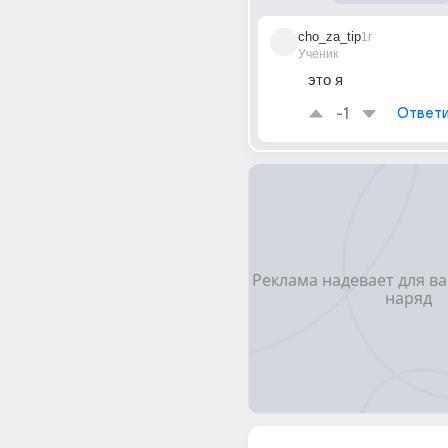
cho_za_tip
1г
Ученик
это я
-1
Ответи