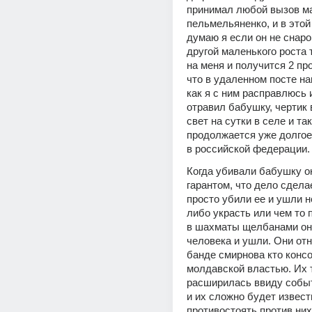
принимал любой вызов ма
пельмельяненко, и в этой
думаю я если он не снаров
другой маленького роста 
на меня и получится 2 про
что в удаленном посте нап
как я с ним расправлюсь и
отравил бабушку, чертик
свет на сутки в селе и так
продолжается уже долгое 
в российской федерации.
Когда убивали бабушку о
гарантом, что дело сделае
просто убили ее и ушли н
либо украсть или чем то п
в шахматы щелбанами они
человека и ушли. Они отн
банде смирнова кто консо
молдавской властью. Их т
расширилась ввиду событ
и их сложно будет извести
противостоять против них