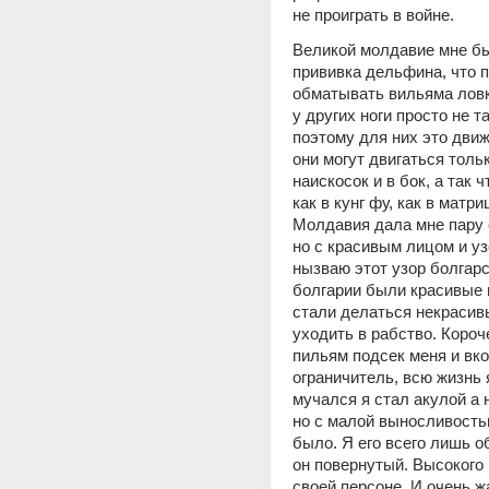
не проиграть в войне. 
Великой молдавие мне бы
прививка дельфина, что п
обматывать вильяма ловк
у других ноги просто не т
поэтому для них это движ
они могут двигаться тольк
наискосок и в бок, а так 
как в кунг фу, как в матри
Молдавия дала мне пару о
но с красивым лицом и уз
нызваю этот узор болгарс
болгарии были красивые н
стали делаться некрасивы
уходить в рабство. Короч
пильям подсек меня и вко
ограничитель, всю жизнь я
мучался я стал акулой а 
но с малой выносливость
было. Я его всего лишь о
он повернутый. Высокого 
своей персоне. И очень жа