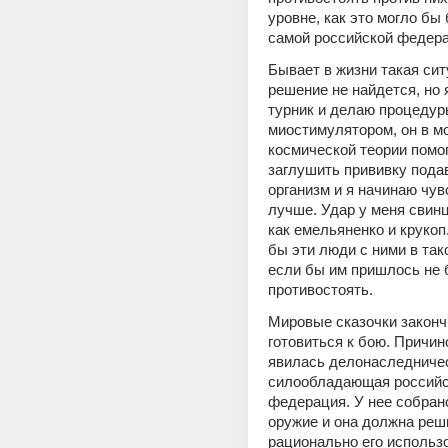
уровне, как это могло бы 
самой российской федера
Бывает в жизни такая ситу
решение не найдется, но я
турник и делаю процедур
миостимулятором, он в мо
космической теории помог
заглушить прививку под
организм и я начинаю чув
лучше. Удар у меня свинц
как емельяненко и крукоп
бы эти люди с ними в так
если бы им пришлось не б
противостоять. 
Мировые сказочки законч
готовиться к бою. Причино
явилась делонаследничес
силообладающая российс
федерация. У нее собрано
оружие и она должна реши
рационально его использо