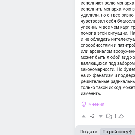
исполняют волю монарха 
исполнить монарха мою во
удалили, но он все равно 
чувствовал себя благосл
упеенным все чем карл тр
помог в этой ситуации. На
и не обладать интелекту
способностями и патитрой
или арсеналом вооружения
может быть любой вид хот
валяющихся под забором.
закономерности. Но будем
на их фанатизм и поддерж
решительные радикальные
только такой исход может 
изменить. 
мнения
-2
1
По дате
По рейтингу