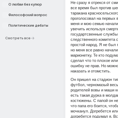
Не сразу я отрекся от сми
О любви без купюр
все время был против шевч
таракана красносельского
Философский вопрос
проголосовал на первых в
меня и мою семью начали 
Политические дебаты
увечить используя смерте
государтсвенные службы 
Смотреть все
следственного комитета 
простой народ. Я не был п
но меня все равно начали 
марионетку. Те кто подума
сделал что то плохое или
ошибку не прав. Но можно 
наказать и отомстить.
Он пришел на стадион тип
футбол, черномазый весь
родителей вовы и маши к
есть такая дурка в молдав
костюжены. С папой он не
что папа его боится, чтобы
мочканул. Догребется или
догребется подумал я. Вс