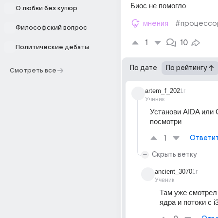
Биос не помогло
О любви без купюр
мнения
#процессо
Философский вопрос
1
10
Политические дебаты
По дате
По рейтингу
Смотреть все
artem_f_202
1г
Ученик
Установи AIDA или 
посмотри
1
Ответи
Скрыть ветку
ancient_3070
1г
Ученик
Там уже смотрел 
ядра и потоки с i