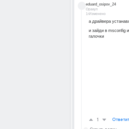
eduard_osipov_24
Оракул
1г
Изменено
а драйвера устанав
и зайди в msconfig и
галочки
1
Ответи