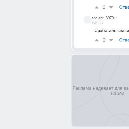
0
Отве
ancient_3070
1г
Ученик
Сработало спаси
0
Отве