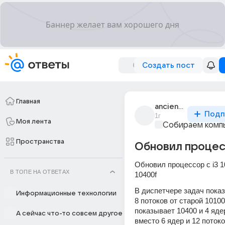
Создать пост
Главная
ancient_3070
Подп
1г
Моя лента
Собираем комп
Пространства
Обновил проце
Обновил процессор с i3 10
В ТОПЕ НА ОТВЕТАХ
10400f
В диспетчере задач показ
Информационные технологии
8 потоков от старой 10100 
показывает 10400 и 4 ядер
А сейчас что-то совсем другое
вместо 6 ядер и 12 потоко