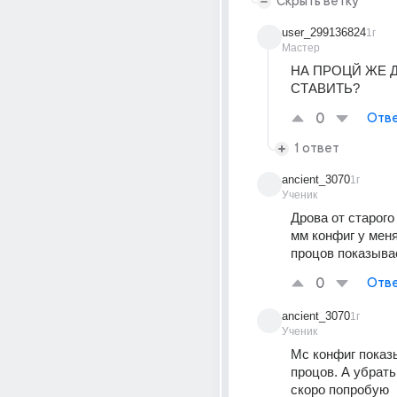
Скрыть ветку
user_299136824
1г
Мастер
НА ПРОЦЙ ЖЕ 
СТАВИТЬ?
0
Отве
1 ответ
ancient_3070
1г
Ученик
Дрова от старого 
мм конфиг у меня
процов показыва
0
Отве
ancient_3070
1г
Ученик
Мс конфиг показы
процов. А убрать 
скоро попробую 