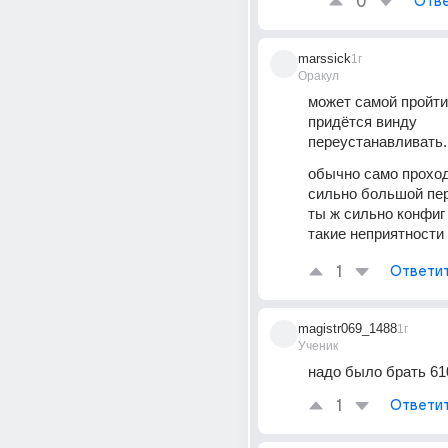
0
Отве
marssick
1г
Оракул
может самой пройти,
придётся винду 
переустанавливать.
обычно само проходи
сильно большой пер
ты ж сильно конфиг 
такие неприятности
1
Ответи
magistr069_1488
1г
Ученик
надо было брать 61
1
Ответи