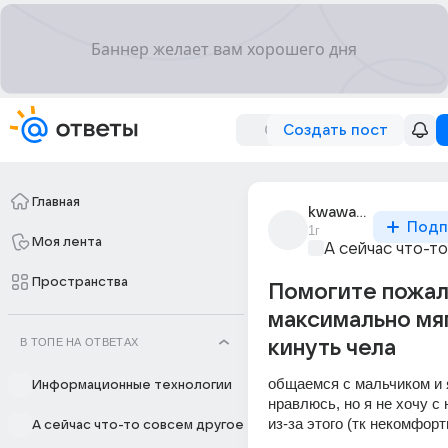
Создать пост
Главная
kwawaww
Подп
1г
Моя лента
А сейчас что-т
Пространства
Помогите пожал
максимально мя
В ТОПЕ НА ОТВЕТАХ
кинуть чела
общаемся с мальчиком и я
Информационные технологии
нравлюсь, но я не хочу с
из-за этого (тк некомфорт
А сейчас что-то совсем другое