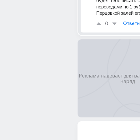
будет тебе писать 
переводами по 1 руб
Перцовкой залей ег
0
Ответи