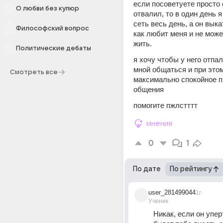
если посоветуете просто 
О любви без купюр
отвалил, то в один день я
сеть весь день, а он выка
Философский вопрос
как любит меня и не може
жить.
Политические дебаты
я хочу чтобы у него отпал
мной общаться и при этом
Смотреть все
максимально спокойное п
общения
помогите пжлстттт
мнения
0
1
По дате
По рейтингу
user_281499044
1г
Ученик
Никак, если он упер