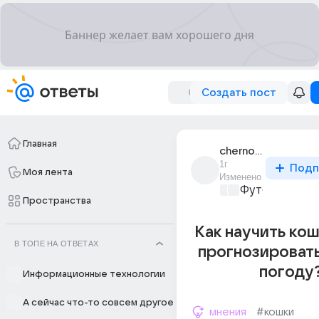
Создать пост
Главная
chernomorochka
1г
Подп
Моя лента
Изменено
Футбол
+1
Пространства
Как научить ко
В ТОПЕ НА ОТВЕТАХ
прогнозировать
погоду
Информационные технологии
А сейчас что-то совсем другое
мнения
#кошки