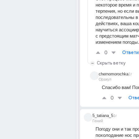
некоторое время и п
терпения, но если в
последовательны в 
действиях, ваша ко
научиться ассоциир
с предстоящим матч
изменением погоды.
0
Ответи
Скрыть ветку
chernomorochka
1г
Оракул
Спасибо вам! По
0
Отве
5_tatiana_5
1г
Гений
Погоду они и так про
похолодание нос пр