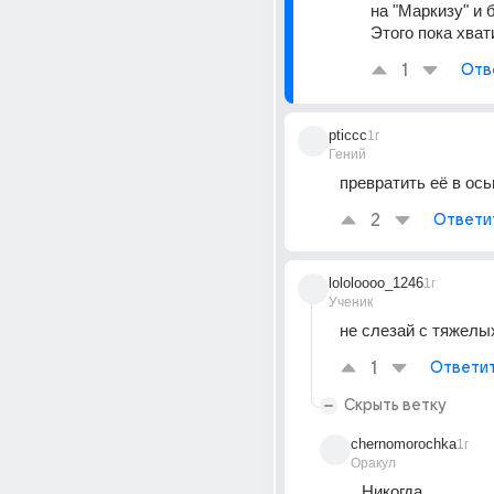
на "Маркизу" и б
Этого пока хват
1
Отв
pticcc
1г
Гений
превратить её в ос
2
Ответи
lololoooo_1246
1г
Ученик
не слезай с тяжелы
1
Ответи
Скрыть ветку
chernomorochka
1г
Оракул
Никогда