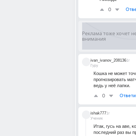
0
Отве
ivan_ivanov_208136
1г
Гуру
Кошка не может точн
прогнозировать матчи
ведь у неё лапки.
0
Ответи
ishak777
1г
Ученик
Итак, гусь на аве, ко
последний раз вы п