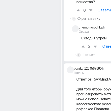
вещества?
0
Ответи
Скрыть ветку
chernomorochka
1г
Оракул
Сегодня утром
2
Отве
1 ответ
panda_1234567890
1г
Тролль
Ответ от RawMind A
Для того чтобы обуч
прогнозировать матч
можно использовать
классического услов
рефлекса Павлова. 