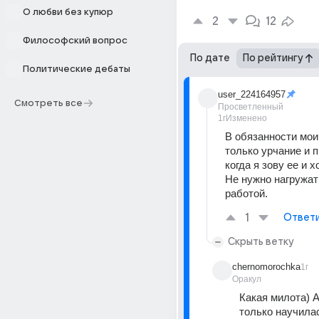
О любви без купюр
2
12
Философский вопрос
По дате
По рейтингу
Политические дебаты
user_224164957
Смотреть все
Просветленный
1г
Изменено
В обязанности мои
только урчание и п
когда я зову ее и х
Не нужно нагружат
работой. 
1
Ответ
Скрыть ветку
chernomorochka
1г
Оракул
Какая милота) А
только научилас