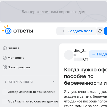
Создать пост
Главная
dire_2918
Подп
1г
Моя лента
Ответы Mail
+
Пространства
Когда нужно оф
пособие по
В ТОПЕ НА ОТВЕТАХ
беременности и
Я учусь очно в колледже, 
Информационные технологии
академ в связи с беремен
что данное пособие полож
А сейчас что-то совсем другое
студентам, но за весь отп