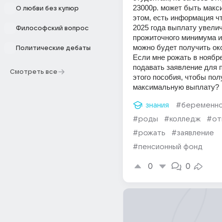
23000р. может быть макси
О любви без купюр
этом, есть информация чт
2025 года выплату увелич
Философский вопрос
прожиточного минимума и 
можно будет получить окол
Политические дебаты
Если мне рожать в ноябре,
подавать заявление для п
Смотреть все
этого пособия, чтобы полу
максимальную выплату?
знания
#беременн
#роды
#колледж
#от
#рожать
#заявление
#пенсионный фонд
0
0