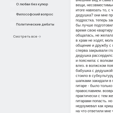
О любви без купюр
вещи, несовместимые
итоге навязать то, с
Философский вопрос
дедушка? они мне пр
подростка. теперь за
Политические дебаты
бы лучше подготовил
время свою квартиру 
общалась, не желала
Смотреть все
в храм не ходят, мол
общение и дружбу с 
сперва закрывали гла
дедушка рассердился
и пояснила: с волкам
влез. в волжском поя
бабушка с дедушкой 
стоило в субкультуру
шапками закидали в м
гитаре - было только
православием. возвр
практически с тем же
гитарами попасть. но
недоумевал как криш
на что ответили мне 