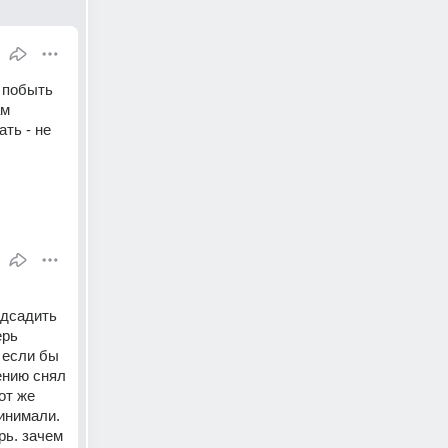
 побыть 
м 
ть - не 
дсадить 
рь 
 если бы 
нию снял 
от же 
нимали. 
ь. зачем 