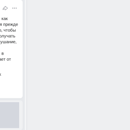
как 
я прежде 
, чтобы 
олучать 
ушание, 
в 
ет от 
 