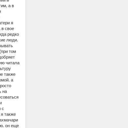
м, а в 
 
 
тери я 
в свое 
да редко 
ие люди. 
зывать 
при том 
добряет 
ию читала 
ьтуру 
е также 
мой. а 
росто 
 на 
есоваться 
 
с 
я также 
ахмачари 
ю. он еще 