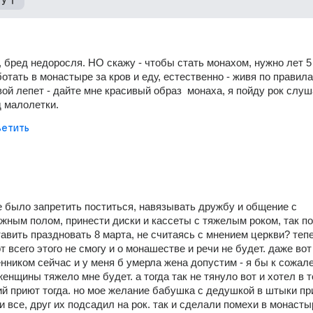
, бред недоросля. НО скажу - чтобы стать монахом, нужно лет 5
отать в монастыре за кров и еду, естественно - живя по правила
ой лепет - дайте мне красивый образ  монаха, я пойду рок слуша
 малолетки.
етить
е было запретить поститься, навязывать дружбу и общение с 
жным полом, принести диски и кассеты с тяжелым роком, так по
тавить праздновать 8 марта, не считаясь с мнением церкви? тепе
т всего этого не смогу и о монашестве и речи не будет. даже вот
нником сейчас и у меня б умерла жена допустим - я бы к сожале
 женщины тяжело мне будет. а тогда так не тянуло вот и хотел в т
й приют тогда. но мое желание бабушка с дедушкой в штыки при
 все, друг их подсадил на рок. так и сделали помехи в монастыр