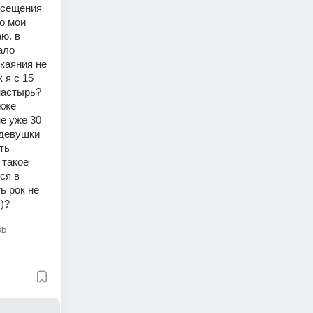
осещения 
о мои 
ю. в 
ло 
аяния не 
я с 15 
настырь? 
кже 
е уже 30 
девушки 
ь 
такое 
я в 
 рок не 
)?
вь