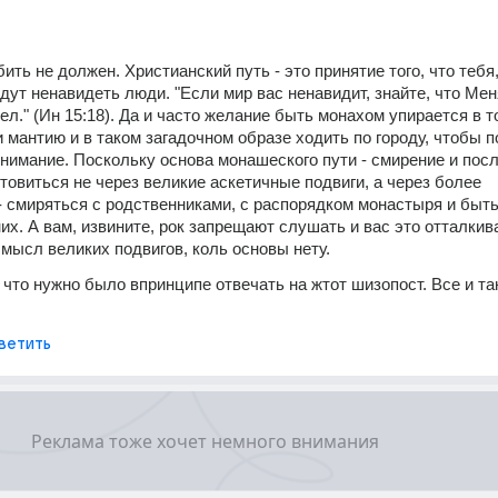
ить не должен. Христианский путь - это принятие того, что тебя, 
дут ненавидеть люди. "Если мир вас ненавидит, знайте, что Мен
л." (Ин 15:18). Да и часто желание быть монахом упирается в то
и мантию и в таком загадочном образе ходить по городу, чтобы п
нимание. Поскольку основа монашеского пути - смирение и посл
отовиться не через великие аскетичные подвиги, а через более 
 смиряться с родственниками, с распорядком монастыря и быть 
их. А вам, извините, рок запрещают слушать и вас это отталкива
смысл великих подвигов, коль основы нету.
 что нужно было впринципе отвечать на жтот шизопост. Все и так
ветить