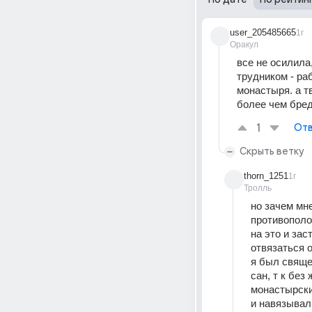
user_205485665
1г
Оракул
все не осилила
трудником - раб
монастыря. а тв
более чем бред
1
Отв
Скрыть ветку
thorn_1251
1г
Тролль
но зачем мн
противополо
на это и зас
отвязаться о
я был свяще
сан, т к без
монастырски
и навязывали