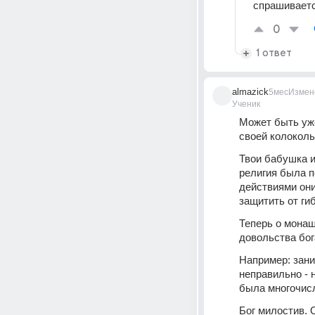
спрашивает
0
1 ответ
almazick
5мес
Измен
Ученик
Может быть уже 
своей колоколь
Твои бабушка и
религия была п
действиями они
защитить от ги
Теперь о монаш
довольства бог
Например: зани
неправильно - 
была многочис
Бог милостив. О