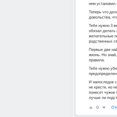
нем установил.
Теперь что дел
довольства, чт
Тебе нужно 3 ве
обязал делать 
желательные п
родственных св
Первые две най
жизнь. Но знай
правила.
Тебе нужно убед
предопределени
И напоследок с
не кресте, но н
понесет чужое б
лучше ли подс
0
От