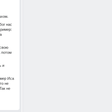
ахом. 
ог нас 
ример: 
 
свою 
 потом 
 и 
мер Иса 
о не 
ак не 