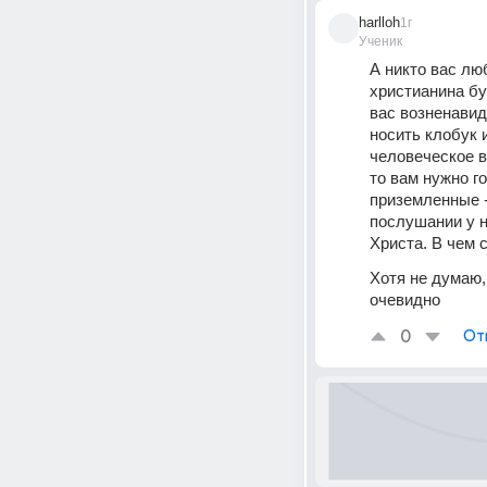
harlloh
1г
Ученик
А никто вас люб
христианина бу
вас возненавиде
носить клобук 
человеческое в
то вам нужно г
приземленные -
послушании у н
Христа. В чем 
Хотя не думаю,
очевидно
0
От