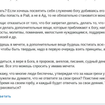
 
ать? Если хочешь посвятить себя служению богу добиваясь его 
обы попасть в Рай, а не в Ад, то не обязательно становится мон
щи: отказаться от того, что бог запретил делать, делать то, что б
и делать дополнительные вещи, которые приближают к богу, нап
осты, молитвы, поминания, милостыня нуждающимся, поддержка
язей и др.
дешь в мечети, а дополнительные вещи будешь постигать всю 
, чтобы быть твердым, надо в первую очередь взять принципы, а
иться, в вере в Бога, в пророков, ангелов, писания, судный день
е. Все это можешь спросить у имама мечети.
кажу, что многие люди беспечны, утверждая что за наши грехи у
еужели вы думаете, что не ответите за свои грехи? Поистине никт
ремя на своем горбу, и каждый будет отвечать за свои деяния. Т
траховаться?
ветить