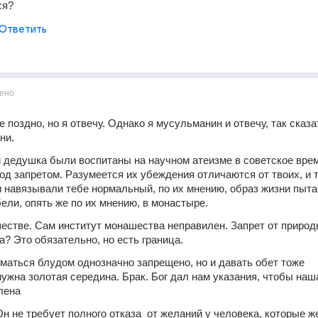
ся?
Ответить
ено
поздно, но я отвечу. Однако я мусульманин и отвечу, так сказат
ни.
 дедушка были воспитаны на научном атеизме в советское время
од запретом. Разумеется их убеждения отличаются от твоих, и т
 навязывали тебе нормальный, по их мнению, образ жизни пыта
бели, опять же по их мнению, в монастыре. 
естве. Сам институт монашества неправилен. Запрет от природы
а? Это обязательно, но есть граница. 
маться блудом однозначно запрещено, но и давать обет тоже 
нужна золотая середина. Брак. Бог дал нам указания, чтобы наш
лена
н не требует полного отказа  от желаний у человека, которые же