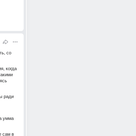
ь, со 
, когда 
акими 
ясь 
 ради 
а умма 
 сам в 