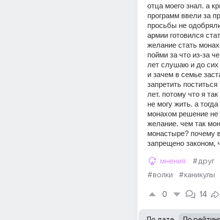
отца моего знал. а к
программ ввели за пр
просьбы не одобряли.
армии готовился стат
желание стать монах
пойми за что из-за ч
лет слушаю и до сих 
и зачем в семье заст
запретить поститься 
лет. потому что я та
не могу жить. а тогд
монахом решение не 
желание. чем так мо
монастыре? почему в
запрещено законом, ч
мнения
#друг
#волки
#каникулы
0
14
По дате
По рейтин