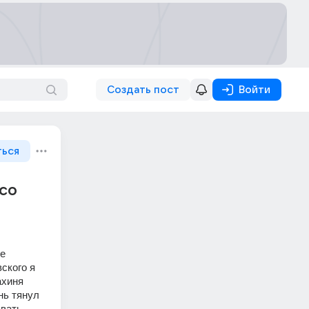
Создать пост
Войти
ться
 со
е 
кого я 
хиня 
нь тянул 
вать 