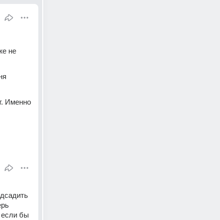
е не 
я 
. Именно 
дсадить 
рь 
 если бы 