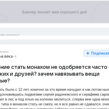
енено
Подписа
на века
+4
ие стать монахом не одобряется часто
ких и друзей? зачем навязывать вещи
ые?
ь было с 12 лет. конечно за это время начудил я как потом нын
дохновившись подвигами сергия радонежского и серафима саровс
ил в лес и под елью на коленях молиться. сперва мне одна мона
 типа я монахом стать не смогу. но я все равно не сдавался. оче
тмосфера. но меня с интерната забрали и в семье стали навязы