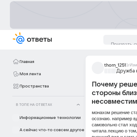
Главная
thorn_1251
1г
Изм
Дружба 
Моя лента
Почему решен
Пространства
стороны близ
несовместим
В ТОПЕ НА ОТВЕТАХ
монахом решение стат
Информационные технологии
осознаю. например в
самовольно стал ход
А сейчас что-то совсем другое
читала лекцию о том,
внешний вид и сама а