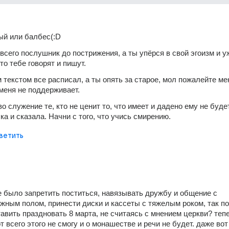
ый или балбес(:D
всего послушник до пострижения, а ты упёрся в свой эгоизм и уж
то тебе говорят и пишут.
 текстом все расписал, а ты опять за старое, мол пожалейте мен
 меня не поддерживает.
о служение те, кто не ценит то, что имеет и дадено ему не будет
ка и сказала. Начни с того, что учись смирению.
ветить
е было запретить поститься, навязывать дружбу и общение с 
жным полом, принести диски и кассеты с тяжелым роком, так по
тавить праздновать 8 марта, не считаясь с мнением церкви? тепе
т всего этого не смогу и о монашестве и речи не будет. даже вот