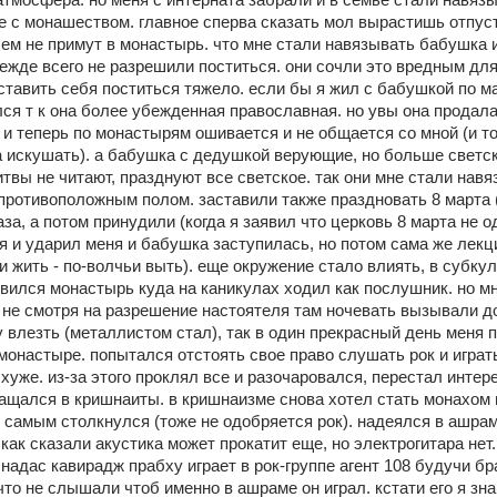
 с монашеством. главное сперва сказать мол вырастишь отпусти
 чем не примут в монастырь. что мне стали навязывать бабушка и
ежде всего не разрешили поститься. они сочли это вредным для
ставить себя поститься тяжело. если бы я жил с бабушкой по ма
ся т к она более убежденная православная. но увы она продала 
и теперь по монастырям ошивается и не общается со мной (и тог
 искушать). а бабушка с дедушкой верующие, но больше светск
итвы не читают, празднуют все светское. так они мне стали навя
противоположным полом. заставили также праздновать 8 марта (
за, а потом принудили (когда я заявил что церковь 8 марта не о
 и ударил меня и бабушка заступилась, но потом сама же лекц
и жить - по-волчьи выть). еще окружение стало влиять, в субкул
вился монастырь куда на каникулах ходил как послушник. но мн
не смотря на разрешение настоятеля там ночевать вызывали до
 влезть (металлистом стал), так в один прекрасный день меня п
онастыре. попытался отстоять свое право слушать рок и играть
 хуже. из-за этого проклял все и разочаровался, перестал интер
ащался в кришнаиты. в кришнаизме снова хотел стать монахом и
 самым столкнулся (тоже не одобряется рок). надеялся в ашрам 
 как сказали акустика может прокатит еще, но электрогитара нет. 
надас кавирадж прабху играет в рок-группе агент 108 будучи бр
что не слышали чтоб именно в ашраме он играл. кстати его я зна