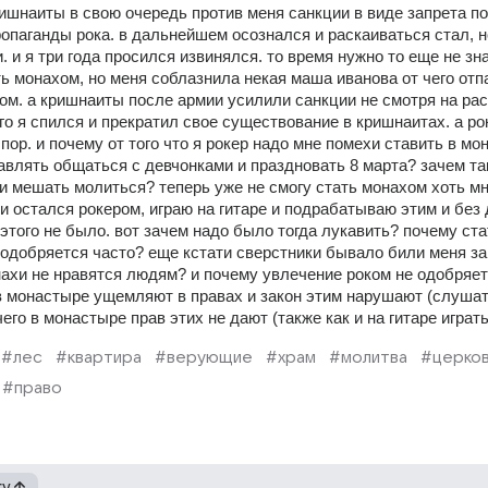
ришнаиты в свою очередь против меня санкции в виде запрета п
опаганды рока. в дальнейшем осознался и раскаиваться стал, н
 и я три года просился извинялся. то время нужно то еще не зна
ь монахом, но меня соблазнила некая маша иванова от чего отпа
ом. а кришнаиты после армии усилили санкции не смотря на раск
его я спился и прекратил свое существование в кришнаитах. а рок 
пор. и почему от того что я рокер надо мне помехи ставить в мо
авлять общаться с девчонками и праздновать 8 марта? зачем та
и мешать молиться? теперь уже не смогу стать монахом хоть мн
к и остался рокером, играю на гитаре и подрабатываю этим и без 
а этого не было. вот зачем надо было тогда лукавить? почему стат
одобряется часто? еще кстати сверстники бывало били меня за 
нахи не нравятся людям? и почему увлечение роком не одобряетс
 монастыре ущемляют в правах и закон этим нарушают (слушать
его в монастыре прав этих не дают (также как и на гитаре играть
#лес
#квартира
#верующие
#храм
#молитва
#церко
#право
гу