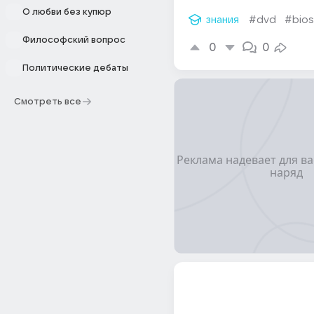
О любви без купюр
знания
#dvd
#bios
Философский вопрос
0
0
Политические дебаты
Смотреть все