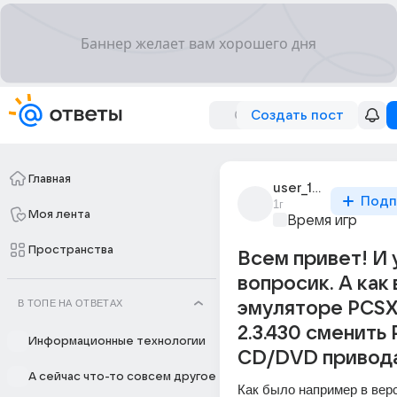
Создать пост
Главная
user_107567102
Подп
1г
Моя лента
Время игр
Пространства
Всем привет! И 
вопросик. А как 
В ТОПЕ НА ОТВЕТАХ
эмуляторе PCSX
2.3.430 сменить 
Информационные технологии
CD/DVD привод
А сейчас что-то совсем другое
Как было например в верс