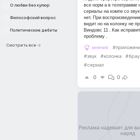
все норм а в телеграмме н
О любви без купюр
сериалы на компе со звуко
нет. При воспроизведении
Философский вопрос
видит но на колонку не пр
Виндовс 11 . Как исправит
Политические дебаты
проблему .
Смотреть все
мнения
#приложен
#звук
#колонка
#брау
#сериал
0
0