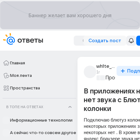
Создать пост
Главная
wh1te_spider
Подп
1г
Моя лента
Проблемы с П
Пространства
В приложениях 
нет звука с Блю
В ТОПЕ НА ОТВЕТАХ
колонки
Подключаю блютуз колонк
Информационные технологии
некоторых приложениях зв
некоторых нет . В хроме в
А сейчас что-то совсем другое
яндекс браузере звука нет