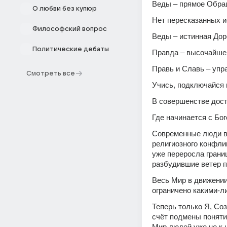
Веды – прямое Обра
О любви без купюр
Нет пересказанных и
Философский вопрос
Веды – истинная Дор
Политические дебаты
Правда – высочайшей
Правь и Славь – упр
Смотреть все
Учись, подключайся 
В совершенстве дост
Где начинается с Бог
Современные люди вс
религиозного конфли
уже переросла грани
разбудившие ветер п
Весь Мир в движении 
ограничено какими-л
Теперь только Я, Соз
счёт подмены поняти
Мир людей уже не к н