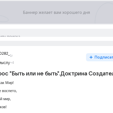
0282_
1г
Подписа
мыслу
+4
рос "Быть или не быть".Доктрина Создате
как Мир!
 воспето,
й мир,
ков!