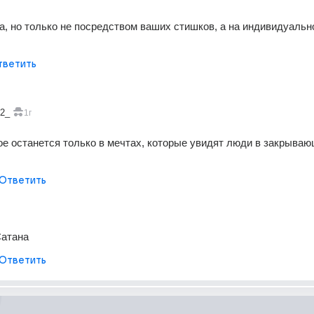
да, но только не посредством ваших стишков, а на индивидуально
тветить
82_
1г
ое останется только в мечтах, которые увидят люди в закрываю
Ответить
Сатана
Ответить