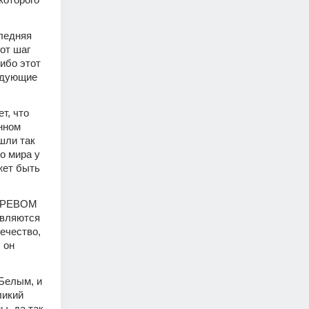
ледняя 
т шаг 
бо этот 
едующие 
, что 
нном 
шли так 
 мира у 
ет быть 
ЗАРЕВОМ 
вляются 
ечество, 
он 
Белым, и 
икий 
, да так 