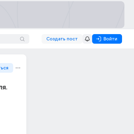
Создать пост
Войти
ться
ля.