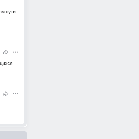
м пути 
щихся 