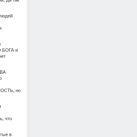
людей 
 
 
 БОГА и 
ет 
ВА 
 
ОСТЬ, но 
 
, что 
тые в 