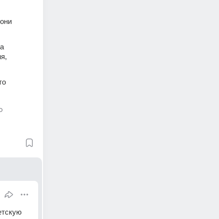
они 
а 
, 
о 
о
етскую 