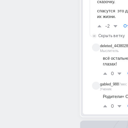
сказочку. 
спасутся  это 
их жизни.
-2
О
Скрыть ветку
deleted_443802
Мыслитель
всё остальн
глазах!
0
gabled_988
7мес
Ученик
Родители= 
0