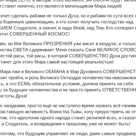
м станет понятно, кто является могильщиком Мира людей!
хочет сделать рабами не только Духа, но и рабами по сути всех 
о Коренную цивилизацию, и кто хочет получить господство над 
М Создателя, а значит, и надо Мной, над Тем, Кто сотворил и
ть этот СОВЕРШЕННЫЙ КОСМОС!
ён, но Миг Великого ПРОЗРЕНИЯ уже висит в воздухе, и только
инства СВЕТА сдерживает Меня сказать Своё ВЕЛИКОЕ СЛОВО
естой расы, той расы, в которой СОВЕРШЕНСТВО Духа достигн
 станет для этого Мира самой настоящей реальностью!
з Мира лжи и Великого ОБМАНА в Мир Духовного СОВЕРШЕНСТ
оит пройти, и роль Великого Октаэдра человечества невозможно
сь, и это ЕСМЬ обязательное условие, должна принять на себя 
а будущее человечества и не просто принять ОТВЕТСТВЕНН
истоты Духа!
ю загадками, просто ещё не наступило время назвать всё своими
арастающую активность Воинства Тьмы, хочу предостеречь их от 
ом, что идеология одного народа станет религией всех, и сказать
 а Создатель, и возвращения к прошлому уже не может быть!
 потому, что будущим управляют не люди, даже самые продвину