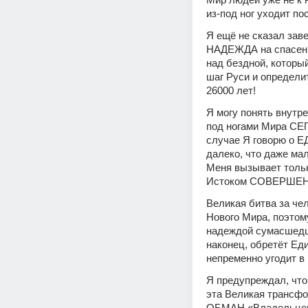
из-под ног уходит п
Я ещё не сказал заве
НАДЕЖДА на спасение
над бездной, которы
шаг Руси и определи
26000 лет!
Я могу понять внутре
под ногами Мира СЕГО
случае Я говорю о ЕД
далеко, что даже ма
Меня вызывает толь
Истоком СОВЕРШЕ
Великая битва за че
Нового Мира, поэтом
надеждой сумасшедшег
наконец, обретёт Еди
непременно угодит в 
Я предупреждал, что
эта Великая трансфо
ОБМАН «Владельцев»