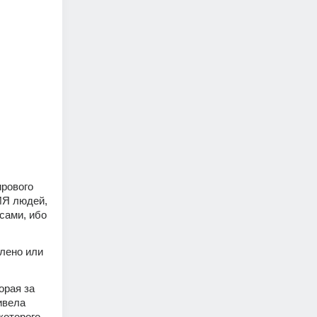
рового 
Я людей, 
ами, ибо 
лено или 
рая за 
вела 
оторого 