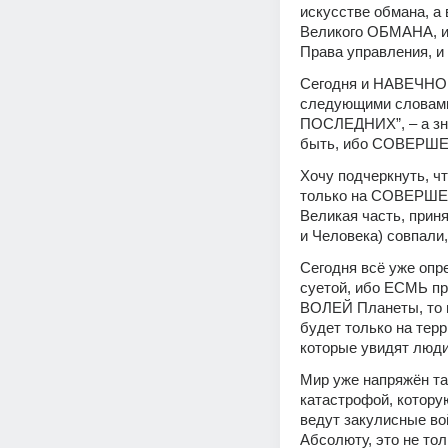
искусстве обмана, а 
Великого ОБМАНА, иб
Права управления, и
Сегодня и НАВЕЧНО д
следующими слова
ПОСЛЕДНИХ”, – а зна
быть, ибо СОВЕР
Хочу подчеркнуть, чт
только на СОВЕРШЕН
Великая часть, при
и Человека) совпали,
Сегодня всё уже опр
суетой, ибо ЕСМЬ п
ВОЛЕЙ Планеты, то 
будет только на терр
которые увидят люди
Мир уже напряжён та
катастрофой, котору
ведут закулисные вой
Абсолюту, это не тол