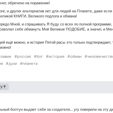
чит, обречено на поражение!
Боге, и других альтернатив нет для людей на Планете, даже если 
еликой КНИГИ, Великого подлога и обмана!
редо Мной, и спрашивать Я буду со всех по полной программе, 
 позволил себе обмануть Моё Великое ПОДОБИЕ, а значит, и Меня
ей ещё можно, и история Пятой расы это только подтверждает, т
можно!
славие
#россия
#бог
#история
#обман
#человечеств
ия
#духи
#планета
гу
льный болтун выдает себя за создателя... угу поверили на эту д