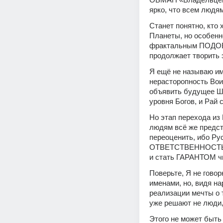
ярко, что всем людя
Станет понятно, кто 
Планеты, но особенн
фрактальным ПОДОБИЕ
продолжает твори
Я ещё не называю им
нерасторопность Во
объявить будущее Ш
уровня Богов, и Рай
Но этап перехода и
людям всё же предст
переоценить, ибо Ру
ОТВЕТСТВЕННОСТЬ з
и стать ГАРАНТОМ ч
Поверьте, Я не говор
именами, но, видя н
реализации мечты о т
уже решают не люди,
Этого не может быть