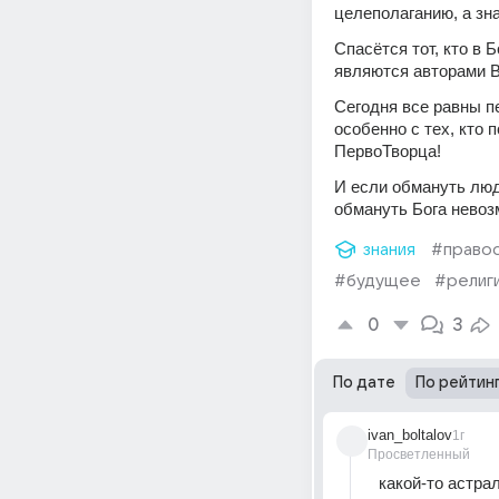
целеполаганию, а зна
Спасётся тот, кто в 
являются авторами В
Сегодня все равны пе
особенно с тех, кто
ПервоТворца!
И если обмануть люд
обмануть Бога невоз
знания
#право
#будущее
#религ
0
3
По дате
По рейтин
ivan_boltalov
1г
Просветленный
какой-то астра