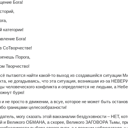
щение Бога!
сторий,
ога,
 категории!
авление Бога!
в СоТворчестве!
игнешь Порога,
ом Творчество!
ё пытаются найти какой-то выход из создавшейся ситуации Ми
кта, не догадываясь, что эта ситуация, возникшая из-за НЕВЕРИ
цы человеческого конфликта и определяется не людьми, а Небес
ожнут бурю!
и не просто в движении, а всуе, которое не может быть останов
ибо границами целесообразности!
датель, могу сказать этой вакханалии бездуховности – НЕТ, кото
й и Великого ОБМАНА, а скорее, Великого ЗАГОВОРА Тьмы, при
еобходимости выбора своего пути, а к позиции наблюдателя, у к