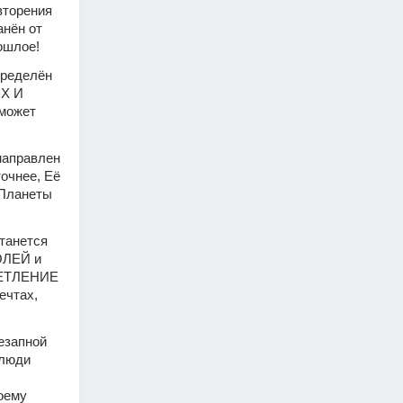
торения 
нён от 
ошлое!
ределён 
 И 
может 
направлен 
чнее, Её 
Планеты 
танется 
ЛЕЙ и 
ВЕТЛЕНИЕ 
чтах, 
запной 
люди 
оему 