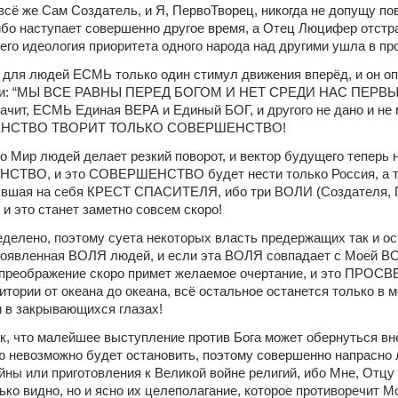
всё же Сам Создатель, и Я, ПервоТворец, никогда не допущу пов
о наступает совершенно другое время, а Отец Люцифер отстра
 его идеология приоритета одного народа над другими ушла в пр
ля людей ЕСМЬ только один стимул движения вперёд, и он оп
ми: “МЫ ВСЕ РАВНЫ ПЕРЕД БОГОМ И НЕТ СРЕДИ НАС ПЕРВЫХ
чит, ЕСМЬ Единая ВЕРА и Единый БОГ, и другого не дано и не 
ШЕНСТВО ТВОРИТ ТОЛЬКО СОВЕРШЕНСТВО!
о Мир людей делает резкий поворот, и вектор будущего теперь 
СТВО, и это СОВЕРШЕНСТВО будет нести только Россия, а то
нявшая на себя КРЕСТ СПАСИТЕЛЯ, ибо три ВОЛИ (Создателя, 
 и это станет заметно совсем скоро!
еделено, поэтому суета некоторых власть предержащих так и ос
роявленная ВОЛЯ людей, и если эта ВОЛЯ совпадает с Моей ВО
преображение скоро примет желаемое очертание, и это ПРОС
итории от океана до океана, всё остальное останется только в ме
 в закрывающихся глазах!
к, что малейшее выступление против Бога может обернуться вне
ю невозможно будет остановить, поэтому совершенно напрасно 
ны или приготовления к Великой войне религий, ибо Мне, Отцу 
ько видно, но и ясно их целеполагание, которое противоречит М