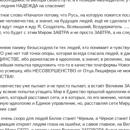
оследняя НАДЕЖДА на спасение!
тное слово «Начало» потому, что Русь, на которую ложится пос
 человечества, а значит, на будущее людей, ещё не сделала то
й ждут люди и жду Я, Создатель, Всевышний, Вседержитель …, и
т, что будет с этим Миром ЗАВТРА и не просто ЗАВТРА, а на сл
ннюю панику безысходности тех людей, кто понимает и чувствует
 уже нет той точки опоры, которая всегда спасала людей, в да
ИНСТВЕ, ибо разногласия в идеологии, а значит, в религиях, за
лейшая попытка предложить что-то в качестве платформы Нового
ко усмешку, ибо НЕСОВЕРШЕНСТВО от Отца Люцифера не мож
НСТВА!
ловечество уже пылает и не просто пылает, а встаёт Великим 
у всякие попытки утащить Мир в Единство прошлой идеологии я
о, который расставил сети, и в которых, по его мнению, челов
ную идеологию и Единое управление, но, расставляя сети Миру, 
них сам!
 очень скоро для людей Белое станет Чёрным, а Чёрное станет 
рмация откроет людям глаза на ошибки, а самое главное, на Вел
 Мира СЕГО, и авторы этого Великого ЗАГОВОРА будут явлены