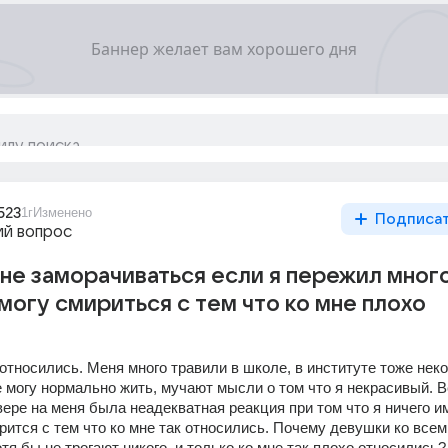
523
1г
Изменено
Подписа
й вопрос
не заморачиваться если я пережил мног
 могу смириться с тем что ко мне плохо
относились. Меня много травили в школе, в институте тоже неко
е могу нормально жить, мучают мысли о том что я некрасивый. В
ере на меня была неадекватная реакция при том что я ничего им
рится с тем что ко мне так относились. Почему девушки ко всем
тя бы не трогают никого, и только ко мне так плохо относились?