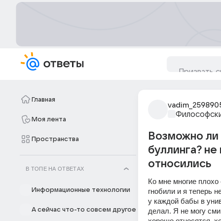
Главная
vadim_259890
Философски
Моя лента
Возможно ли 
Пространства
буллинга? не
относились
В ТОПЕ НА ОТВЕТАХ
Ко мне многие плохо 
Информационные технологии
гнобили и я теперь н
у каждой бабы в унив
А сейчас что-то совсем другое
делал. Я не могу сми
хорошо относятся, хо