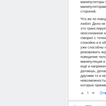
манипуляторы п
манипуляторам
стороной.
Что же по пово
любят. Дело не
это транслируе
неосознанное н
говорил с точки
спокойно и в об
уже способны н
реагировать аг
поведение чело
манипуляции и 
ещё и напряжен
делаешь, делая
другими то и н
невозможностью
которые приним
1
Отв