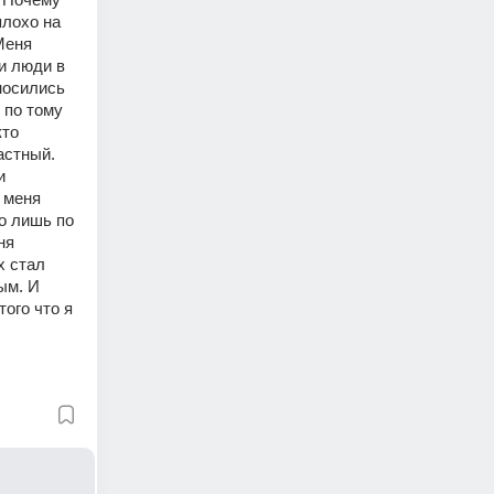
лохо на 
еня 
 люди в 
носились 
по тому 
то 
стный. 
 
меня 
о лишь по 
я 
 стал 
м. И 
ого что я 