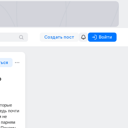
Создать пост
Войти
ться
о
торые 
едь почти 
 не 
 парням 
 Почему 