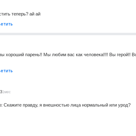
стить теперь? ай ай
етить
вы хороший парень!! Мы любим вас как человека!!!! Вы герой!! Вс
етить
3
1мес
о: Скажите правду, я внешностью лица нормальный или урод?