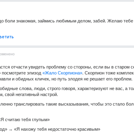
до боли знакомая, займись любимым делом, забей. Желаю тебе 
ветить
зменено
стся отчасти увидеть проблему со стороны, если вы в старом с
 посмотрите эпизод 
«Жало Скорпиона»
. Скорпион тоже комплек
равли и обидных кличек, но путь злодея не решает его проблем.
обидные слова, люди, строго говоря, характеризуют не вас, а то
м, свой негативный настрой.
енно транслировать такие высказывания, чтобы это стало боле
«Я считаю тебя глупым»
род» → «Я нахожу тебя недостаточно красивым»