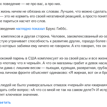
х поведение — не про вас, а про них.
жизнь ничем не обязана их словам. Лучшее, что можно сделать 
 это не кормить его своей негативной реакцией, а просто понять
е париться насчет его слов.
оведения 
наглядно показал
 Брукс Гиббс.
х комплексов и другая сторона. Человек, закомлексованный из-за
стую утрачивает способность к развитию других, гораздо более 
о которых забияки ему ничего не говорили. А кто говорил, тех он 
окожий парень в США комплексует из-за своей расы и все жизн
 «потому что я черный». А что он магазины грабит и девок насил
ли дама с лишним весом — пьющая, курящая, развратная, грубая
на личном фронте объясняет одинаково: «Я жирная, вот он и бро
 людей не было универсальных отмазок «черный» или «жирная»,
дать себе вопрос: «А что со мной не так на самом деле?» И испр
меет ключевое значение.
ветить