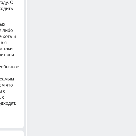
ду. С 
одить 
ых 
 либо 
хоть и 
е я 
 таки 
ит они 
еобычное 
 самым 
м что 
 с 
 с 
дходят, 