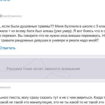
3
7мес
Изменено
ь, если были душевные травмы?? Меня буллили в школе с 5 клас
али + ко всему батя был алкаш (уже умер). Я вот боюсь что я о
 пережил. Вы говорите что не нужно изза внешки переживать. Ну
 травили рандомные девушки в универе и ржали надо мной?
Ответить
зменено
ного текста, могу сразу сказать тут и не с чем мириться. Когда т
какой не такой это манипуляция, это не ты какой то не такой это 