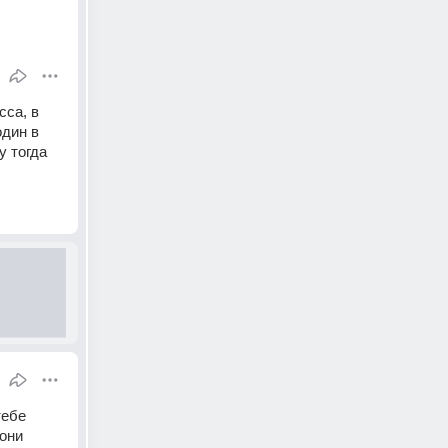
са, в 
дин в 
 тогда 
ебе 
они 