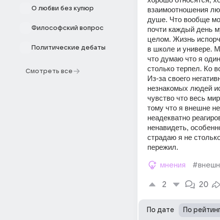
О любви без купюр
взаимоотношения люде
душе. Что вообще м
Философский вопрос
почти каждый день м
целом. Жизнь испорче
Политические дебаты
в школе и универе. М
что думаю что я один
столько терпел. Ко в
Смотреть все
Из-за своего негатив
незнакомых людей ис
чувство что весь мир
тому что я внешне не
неадекватно реагиров
ненавидеть, особенно
страдаю я не столько
пережил.
мнения
#внешн
2
20
По дате
По рейтин