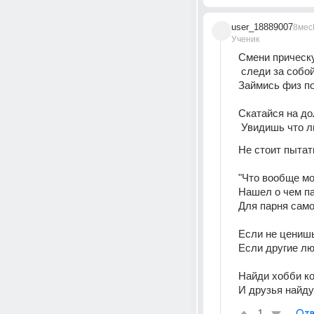
user_18889007
8мес
Ученик
Смени прическу
 следи за собо
Займись физ по
Скатайся на до
 Увидишь что 
Не стоит пытат
"Что вообще м
Нашел о чем па
Для парня само
Если не ценишь
Если другие люд
Найди хобби ко
И друзья найдут
Отв