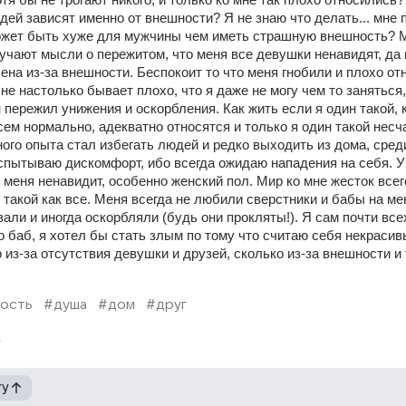
й зависят именно от внешности? Я не знаю что делать... мне п
ожет быть хуже для мужчины чем иметь страшную внешность? М
учают мысли о пережитом, что меня все девушки ненавидят, да и
на из-за внешности. Беспокоит то что меня гнобили и плохо от
не настолько бывает плохо, что я даже не могу чем то заняться, 
 пережил унижения и оскорбления. Как жить если я один такой, к
сем нормально, адекватно относятся и только я один такой несча
ного опыта стал избегать людей и редко выходить из дома, среди
пытываю дискомфорт, ибо всегда ожидаю нападения на себя. У 
 меня ненавидит, особенно женский пол. Мир ко мне жесток всег
 такой как все. Меня всегда не любили сверстники и бабы на мен
али и иногда оскорбляли (будь они прокляты!). Я сам почти всех
 баб, я хотел бы стать злым по тому что считаю себя некрасивы
 из-за отсутствия девушки и друзей, сколько из-за внешности и т
ость
#душа
#дом
#друг
гу