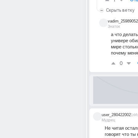
1
Скрыть ветку
vadim_25989052
Знаток
а что делат
универе обиж
мире столько
почему меня
0
user_280422002
1г
И
Мудрец
Не читая осталь
говорят что ты 