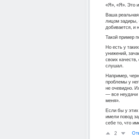
«Я», «Я». Это и
Ваша реальная 
лицом задиры, —
добивается, и н
Такой пример п
Но есть у таки
унижений, зача
своих качеств, 
слушал.
Например, черн
проблемы у него
не очевидно. И
— все неудачи 
меня».
Если бы у этих
имели повод за
себе то, что и
2
От