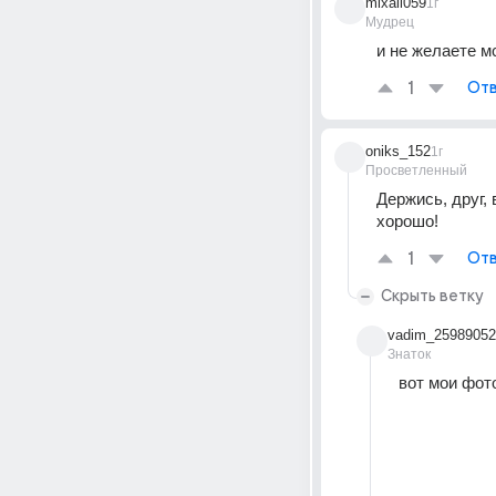
mixail059
1г
Мудрец
и не желаете м
1
Отв
oniks_152
1г
Просветленный
Держись, друг, 
хорошо!
1
Отв
Скрыть ветку
vadim_25989052
Знаток
вот мои фот