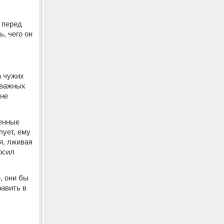
перед 
, чего он 
 чужих 
важных 
не 
енные 
ует, ему 
, лживая 
сил 
 они бы 
авить в 