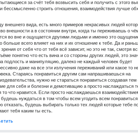
ытающиеся за счёт тебя возвысить себя и получить с этого выго
и бессмысленно строить отношения, взаимодействия лучше обх
ду внешнего вида, есть много примеров некрасивых людей котор
 во внешности а в состоянии внутри, когда ты переживаешь о чём
тся во вне и ощущается другими людьми и именно это ощущение 
о больше всего влияет на них и их отношение к тебе. Да и раньш
 зрения от себя что от тебя всё зависит, но это не так, смотря всё
ъёме понятно что есть вина и со стороны других людей, это знач
а подлость и манипуляцию, далеко не каждый человек будет 
рессивно даже на все эти излучения переживаний или какое то н
века. Стараясь понравиться другим сам напрашиваешься на 
издевательства, нужно не стараться понравиться создавая тем
ие для себя и болезни и демотивацию а просто наслаждаться те
 то что нравится. Если просто наслаждаешься взаимодействием
е будешь нуждаться в том чтобы всем угодить всем понравиться,
 отказать, будешь выбирать только тех людей которые тебе по
ают тебя каким ты есть.
етить