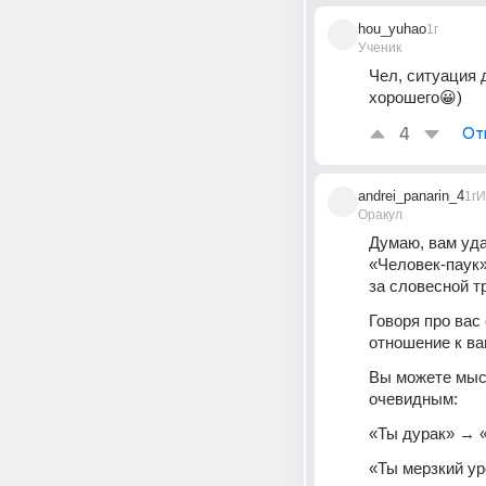
hou_yuhao
1г
Ученик
Чел, ситуация 
хорошего😀) 
4
От
andrei_panarin_4
1г
И
Оракул
Думаю, вам уда
«Человек-паук»
за словесной т
Говоря про вас 
отношение к ва
Вы можете мысл
очевидным:
«Ты дурак» → 
«Ты мерзкий у