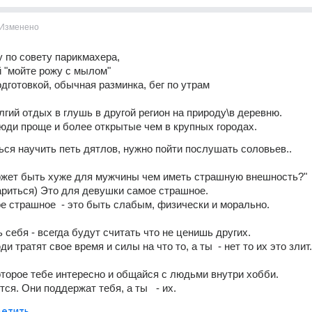
Изменено
 по совету парикмахера,
й "мойте рожу с мылом" 
дготовкой, обычная разминка, бег по утрам
лгий отдых в глушь в другой регион на природу\в деревню.
люди проще и более открытые чем в крупных городах.
ься научить петь дятлов, нужно пойти послушать соловьев..
ожет быть хуже для мужчины чем иметь страшную внешность?"
риться) Это для девушки самое страшное.
е страшное  - это быть слабым, физически и морально.
 себя - всегда будут считать что не ценишь других.
и тратят свое время и силы на что то, а ты  - нет то их это злит.
торое тебе интересно и общайся с людьми внутри хобби. 
ся. Они поддержат тебя, а ты   - их.
етить