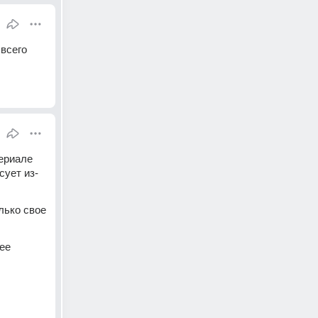
всего 
ериале 
сует из-
лько свое 
е 