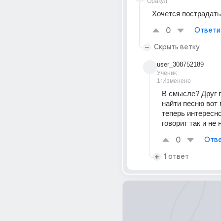
Оракул
Хочется пострадать?
0
Ответи
Скрыть ветку
user_308752189
Ученик
1г
Изменено
В смысле? Друг п
найти песню вот 
теперь интересно
говорит так и не
0
Отве
1 ответ