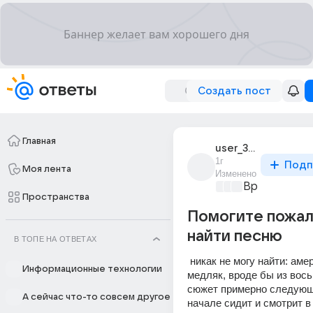
Создать пост
Главная
user_308752189
1г
Подп
Моя лента
Изменено
Время музык
Пространства
Помогите пожал
найти песню
В ТОПЕ НА ОТВЕТАХ
 никак не могу найти: американский 
Информационные технологии
медляк, вроде бы из вось
сюжет примерно следующи
А сейчас что-то совсем другое
начале сидит и смотрит в 