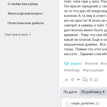
поёт, типа горе у него. Ра
О любви без купюр
Он просит прощения у св
за то что дал ей пощёчину
Философский вопрос
коленях А та ему в ответ г
его не простит В итоге он 
Политические дебаты
смотрит в камеру и поёт. 
достаточно много было уд
времени . Тому что она об
Смотреть все
какой он плохой. Ещё в к
игрушечные домики.  Все 
тонах. Помню что этот кл
кассете . Заранее спасиб
знания
#песня
#г
#любовь
#прощение
0
11
По дате
По рейтингу
sergei_gurdzhiev_1
1г