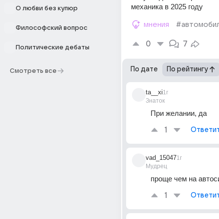
механика в 2025 году 
О любви без купюр
мнения
#автомоби
Философский вопрос
0
7
Политические дебаты
По дате
По рейтингу
Смотреть все
ta__xi
1г
Знаток
При желании, да
1
Ответи
vad_15047
1г
Мудрец
проще чем на автос
1
Ответи