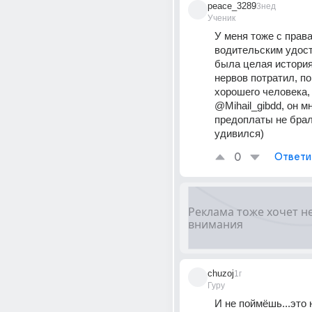
peace_3289
3нед
Ученик
У меня тоже с права
водительским удост
была целая история,
нервов потратил, по
хорошего человека, Т
@Mihail_gibdd, он мн
предоплаты не брал,
удивился)
0
Ответи
chuzoj
1г
Гуру
И не поймёшь...это н