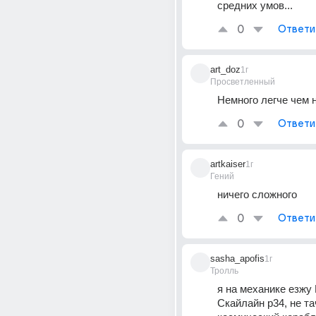
средних умов...
0
Ответи
art_doz
1г
Просветленный
Немного легче чем 
0
Ответи
artkaiser
1г
Гений
ничего сложного
0
Ответи
sasha_apofis
1г
Тролль
я на механике езжу 
Скайлайн р34, не тач