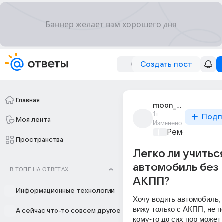
Создать пост
Главная
moon_blade_2
1г
Подп
Моя лента
Изменено
Ремонт и обс
Пространства
Легко ли учитьс
автомобиль без 
В ТОПЕ НА ОТВЕТАХ
АКПП?
Информационные технологии
Хочу водить автомобиль, 
вижу только с АКПП, не п
А сейчас что-то совсем другое
кому-то до сих пор может 