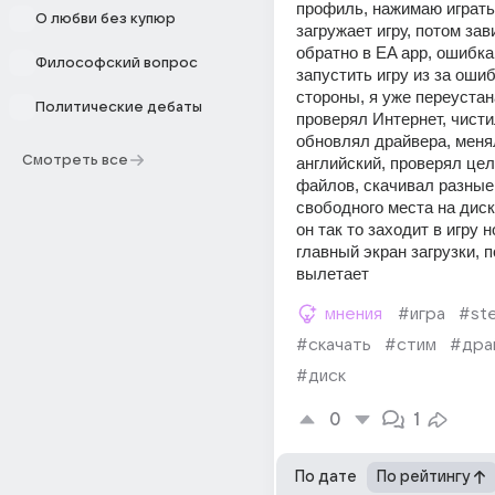
профиль, нажимаю играть
О любви без купюр
загружает игру, потом зав
обратно в EA app, ошибка:
Философский вопрос
запустить игру из за ошиб
стороны, я уже переустана
Политические дебаты
проверял Интернет, чистил
обновлял драйвера, менял
Смотреть все
английский, проверял цел
файлов, скачивал разные 
свободного места на диске
он так то заходит в игру н
главный экран загрузки, п
вылетает 
мнения
#игра
#st
#скачать
#стим
#дра
#диск
0
1
По дате
По рейтингу