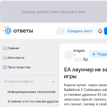
Создать пост
Главная
kingshavelmaster42
Подп
1г
Моя лента
Время игр
+3
Пространства
EA лаунчер не з
игры
В ТОПЕ НА ОТВЕТАХ
Короче купил  через steam
Battlefront 2 Celebration edit
Информационные технологии
установил дранные 83 гига
запускать просит скачать
А сейчас что-то совсем другое
его скачал, захожу в свой