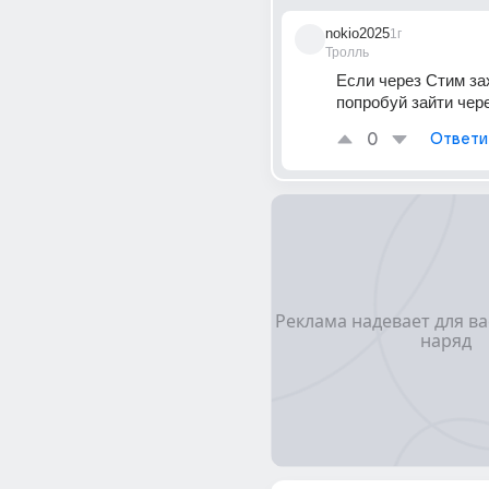
nokio2025
1г
Тролль
Если через Стим за
попробуй зайти чере
0
Ответи