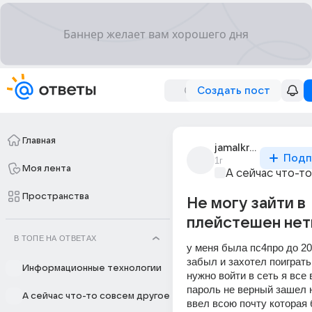
Создать пост
Главная
jamalkryutoi
Подп
1г
Моя лента
А сейчас что-т
Пространства
Не могу зайти в
плейстешен нет
В ТОПЕ НА ОТВЕТАХ
у меня была пс4про до 202
забыл и захотел поиграть 
Информационные технологии
нужно войти в сеть я все 
пароль не верный зашел н
А сейчас что-то совсем другое
ввел всою почту которая 