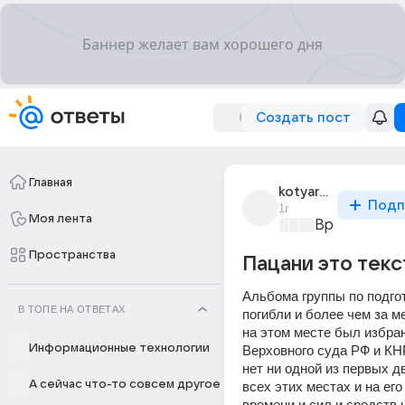
Создать пост
Главная
kotyara1337
Подп
1г
Моя лента
Время музык
Пространства
Пацани это текс
Альбома группы по подгот
В ТОПЕ НА ОТВЕТАХ
погибли и более чем за ме
на этом месте был избран
Информационные технологии
Верховного суда РФ и КНР
нет ни одной из первых д
А сейчас что-то совсем другое
всех этих местах и на его 
времени и сил и средств н