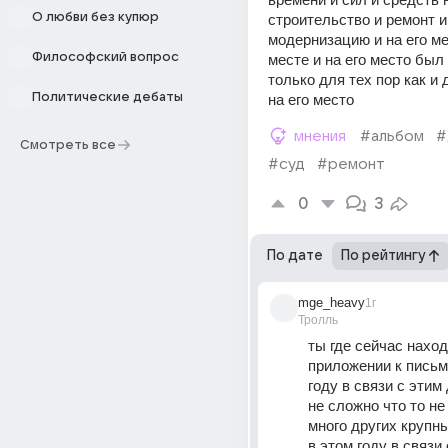
О любви без купюр
строительство и ремонт и 
модернизацию и на его мес
Философский вопрос
месте и на его место был 
только для тех пор как и 
Политические дебаты
на его место 
мнения
#альбом
#
Смотреть все
#суд
#ремонт
0
3
По дате
По рейтингу
mge_heavy
1г
Тролль
ты где сейчас наход
приложении к письму
году в связи с этим 
не сложно что то не 
много других крупны
в этом году в связи 