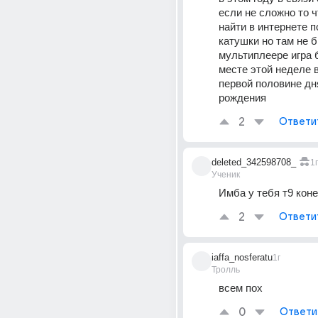
если не сложно то чт
найти в интернете п
катушки но там не б
мультиплеере игра б
месте этой неделе в
первой половине дня
рождения 
2
Ответи
deleted_342598708_
1г
Ученик
Имба у тебя т9 кон
2
Ответи
iaffa_nosferatu
1г
Тролль
всем пох
0
Ответи