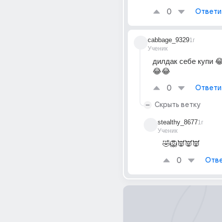
0
Ответи
cabbage_9329
1г
Ученик
дилдак себе купи 
😂😂
0
Ответи
Скрыть ветку
stealthy_8677
1г
Ученик
🤣🦁👿👿👿
0
Отве