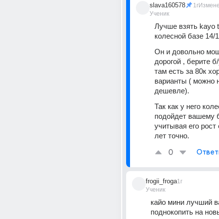
slava160578
1г
Измен
Ученик
Лучше взять kayo tt
колесной базе 14/1
Он и довольно мощ
дорогой , берите б/
там есть за 80к хо
варианты ( можно н
дешевле).
Так как у него коле
подойдет вашему б
учитывая его рост 
лет точно.
0
Ответ
frogii_froga
1г
Ученик
кайо мини лучший ва
поднокопить на нов