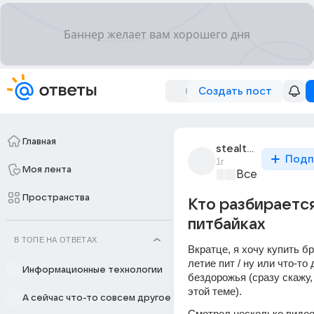
Создать пост
Главная
stealthy_8677
Подп
1г
Моя лента
Все про бизн
Пространства
Кто разбирается
питбайках
В ТОПЕ НА ОТВЕТАХ
Вкратце, я хочу купить бр
летие пит / ну или что-то 
Информационные технологии
бездорожья (сразу скажу, 
этой теме).
А сейчас что-то совсем другое
Смотрел несколько видео,