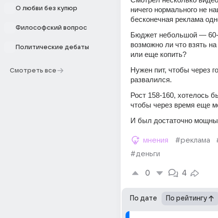
О любви без купюр
ничего нормального не на
бесконечная реклама одн
Философский вопрос
Бюджет небольшой — 60-70
возможно ли что взять на 
Политические дебаты
или еще копить?
Нужен пит, чтобы через го
Смотреть все
развалился.
Рост 158-160, хотелось бы
чтобы через время еще мо
И был достаточно мощный
мнения
#реклама
#деньги
0
4
По дате
По рейтингу